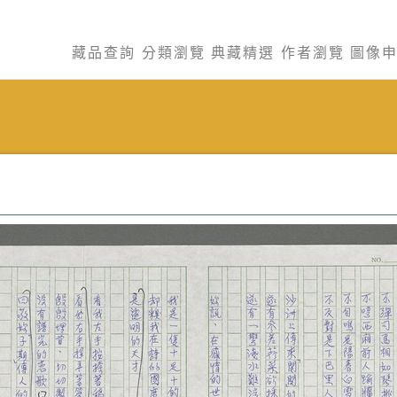
藏品查詢
分類瀏覽
典藏精選
作者瀏覽
圖像