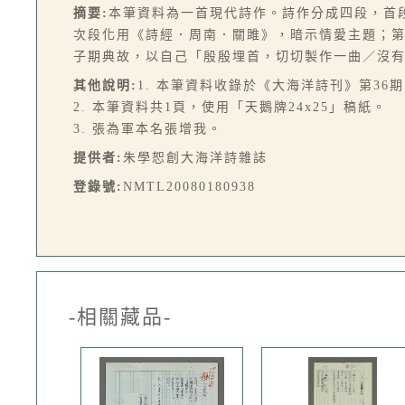
摘要:
本筆資料為一首現代詩作。詩作分成四段，首
次段化用《詩經．周南．關雎》，暗示情愛主題；
子期典故，以自己「殷殷埋首，切切製作一曲／沒
其他說明:
1. 本筆資料收錄於《大海洋詩刊》第36期，
2. 本筆資料共1頁，使用「天鵝牌24x25」稿紙。
3. 張為軍本名張增我。
提供者:
朱學恕創大海洋詩雜誌
登錄號:
NMTL20080180938
-相關藏品-