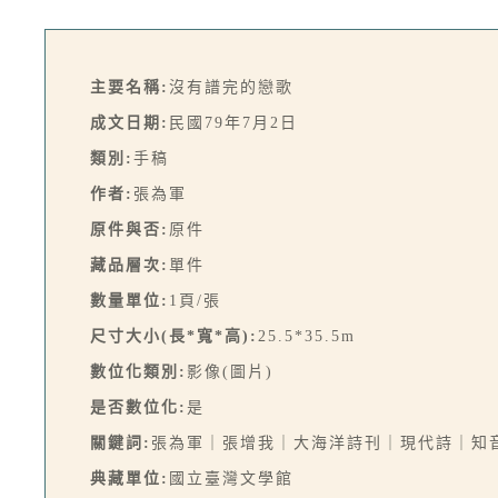
主要名稱:
沒有譜完的戀歌
成文日期:
民國79年7月2日
類別:
手稿
作者:
張為軍
原件與否:
原件
藏品層次:
單件
數量單位:
1頁/張
尺寸大小(長*寬*高):
25.5*35.5m
數位化類別:
影像(圖片)
是否數位化:
是
關鍵詞:
張為軍｜張增我｜大海洋詩刊｜現代詩｜知
典藏單位:
國立臺灣文學館