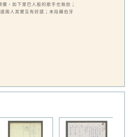
倜儻，如下里巴人般的歌手也無妨；
表達兩人其實互有好感；末段藉伯牙