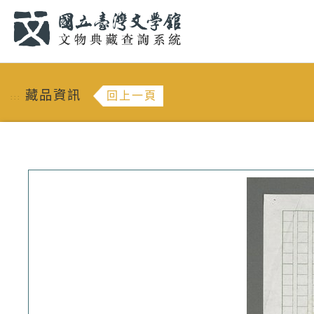
跳到主要內容
:::
藏品資訊
回上一頁
:::