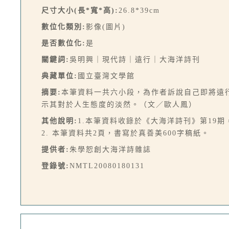
尺寸大小(長*寬*高):
26.8*39cm
數位化類別:
影像(圖片)
是否數位化:
是
關鍵詞:
吳明興｜現代詩｜遠行｜大海洋詩刊
典藏單位:
國立臺灣文學館
摘要:
本筆資料一共六小段，為作者訴說自己即將遠
示其對於人生態度的淡然。（文／歐人鳳）
其他說明:
1.本筆資料收錄於《大海洋詩刊》第19期，
2. 本筆資料共2頁，書寫於真善美600字稿紙。
提供者:
朱學恕創大海洋詩雜誌
登錄號:
NMTL20080180131