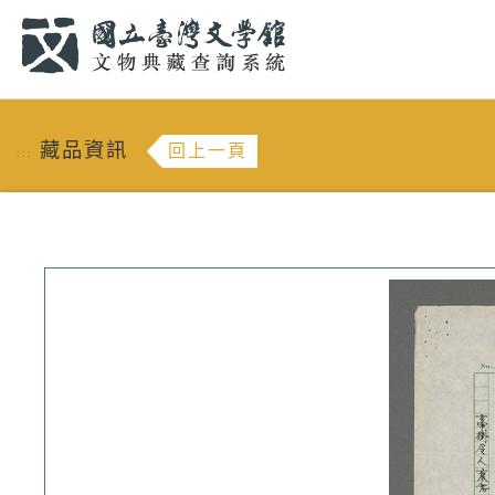
跳到主要內容
:::
藏品資訊
回上一頁
:::