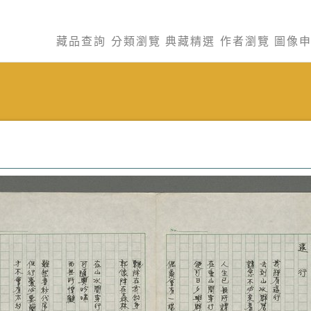
藏品查詢
分類瀏覽
典藏精選
作者瀏覽
圖像