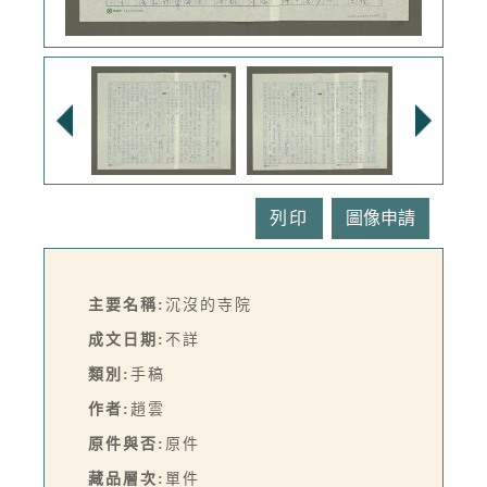
列印
主要名稱:
沉沒的寺院
成文日期:
不詳
類別:
手稿
作者:
趙雲
原件與否:
原件
藏品層次:
單件