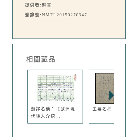
提供者:
趙雲
登錄號:
NMTL20150270347
-相關藏品-
翻譯名稱：《歐洲現
主要名稱：浩劫餘生
代詩人介紹...