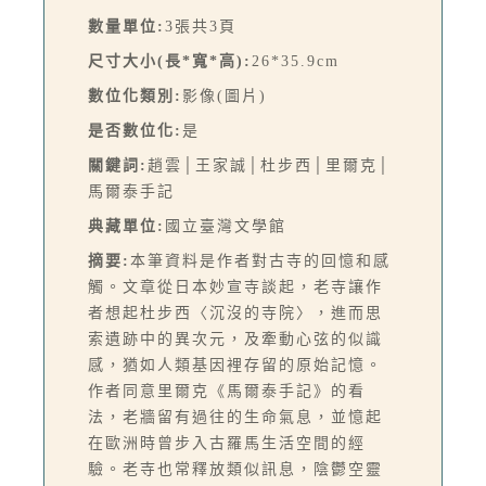
數量單位:
3張共3頁
尺寸大小(長*寬*高):
26*35.9cm
數位化類別:
影像(圖片)
是否數位化:
是
關鍵詞:
趙雲│王家誠│杜步西│里爾克│
馬爾泰手記
典藏單位:
國立臺灣文學館
摘要:
本筆資料是作者對古寺的回憶和感
觸。文章從日本妙宣寺談起，老寺讓作
者想起杜步西〈沉沒的寺院〉，進而思
索遺跡中的異次元，及牽動心弦的似識
感，猶如人類基因裡存留的原始記憶。
作者同意里爾克《馬爾泰手記》的看
法，老牆留有過往的生命氣息，並憶起
在歐洲時曾步入古羅馬生活空間的經
驗。老寺也常釋放類似訊息，陰鬱空靈