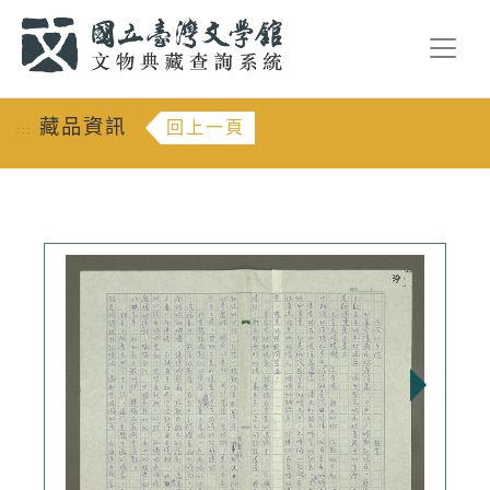
跳到主要內容
:::
藏品資訊
回上一頁
:::