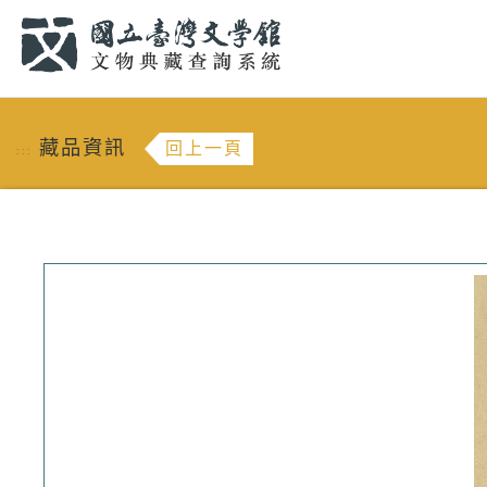
跳到主要內容
:::
藏品資訊
回上一頁
:::