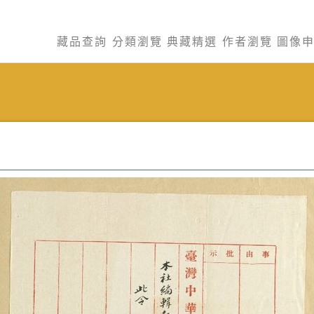
藏品查詢
分類瀏覽
典藏精選
作者瀏覽
圖像