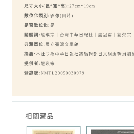
尺寸大小(長*寬*高):
27cm*19cm
數位化類別:
影像(圖片)
是否數位化:
是
關鍵詞:
龍瑛宗｜台灣中華日報社｜盧冠帬｜劉榮宗
典藏單位:
國立臺灣文學館
摘要:
本社令為中華日報社將編輯部日文組編輯員劉榮
提供者:
龍瑛宗
登錄號:
NMTL20050030979
-相關藏品-