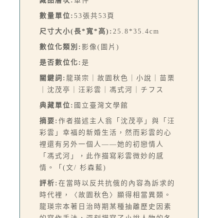
藏品層次:
單件
數量單位:
53張共53頁
尺寸大小(長*寬*高):
25.8*35.4cm
數位化類別:
影像(圖片)
是否數位化:
是
關鍵詞:
龍瑛宗｜故園秋色｜小說｜苗栗
｜沈茂亭｜汪彩雲｜馮式河｜チフス
典藏單位:
國立臺灣文學館
摘要:
作者描述主人翁「沈茂亭」與「汪
彩雲」幸福的新婚生活，然而彩雲的心
裡還有另外一個人——她的初戀情人
「馮式河」，此作描寫彩雲微妙的感
情。「(文/ 杉森藍)
評析:
在當時以反共抗俄的內容為訴求的
時代裡，〈故園秋色〉顯得相當異類。
龍瑛宗本著日治時期某種抽離歷史因素