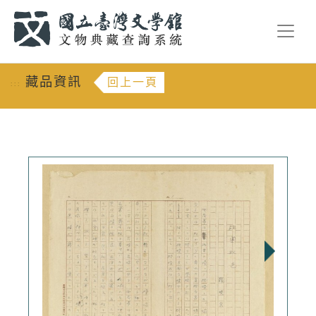
跳到主要內容
:::
藏品資訊
回上一頁
:::