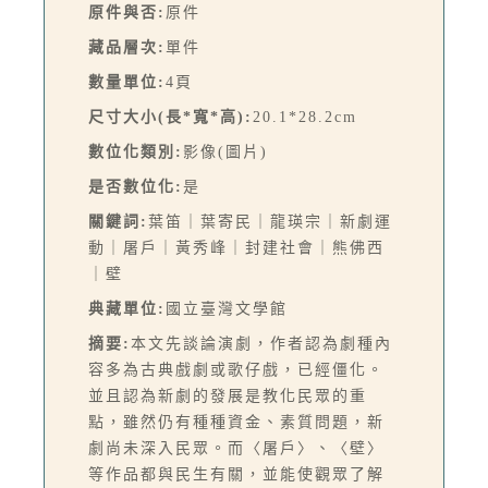
原件與否:
原件
藏品層次:
單件
數量單位:
4頁
尺寸大小(長*寬*高):
20.1*28.2cm
數位化類別:
影像(圖片)
是否數位化:
是
關鍵詞:
葉笛｜葉寄民｜龍瑛宗｜新劇運
動｜屠戶｜黃秀峰｜封建社會｜熊佛西
｜壁
典藏單位:
國立臺灣文學館
摘要:
本文先談論演劇，作者認為劇種內
容多為古典戲劇或歌仔戲，已經僵化。
並且認為新劇的發展是教化民眾的重
點，雖然仍有種種資金、素質問題，新
劇尚未深入民眾。而〈屠戶〉、〈壁〉
等作品都與民生有關，並能使觀眾了解