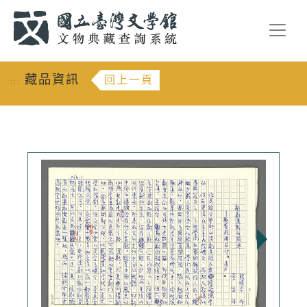
跳到主要內容
:::
藏品資訊
回上一頁
:::