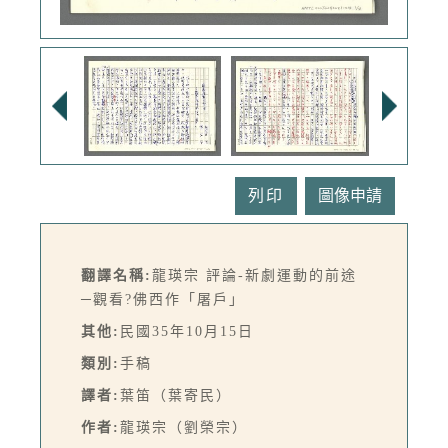
列印
翻譯名稱:
龍瑛宗 評論-新劇運動的前途
─觀看?佛西作「屠戶」
其他:
民國35年10月15日
類別:
手稿
譯者:
葉笛（葉寄民）
作者:
龍瑛宗（劉榮宗）