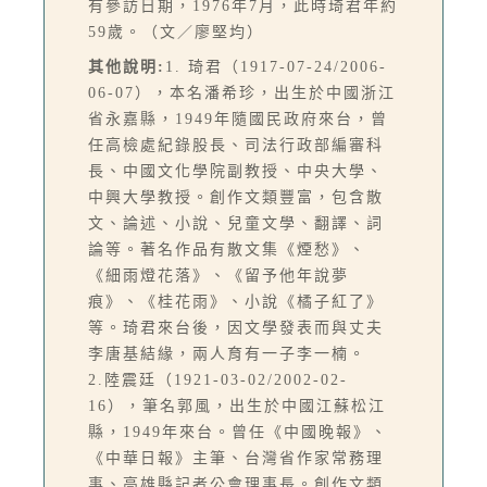
有參訪日期，1976年7月，此時琦君年約
59歲。（文／廖堅均）
其他說明:
1. 琦君（1917-07-24/2006-
06-07），本名潘希珍，出生於中國浙江
省永嘉縣，1949年隨國民政府來台，曾
任高檢處紀錄股長、司法行政部編審科
長、中國文化學院副教授、中央大學、
中興大學教授。創作文類豐富，包含散
文、論述、小說、兒童文學、翻譯、詞
論等。著名作品有散文集《煙愁》、
《細雨燈花落》、《留予他年說夢
痕》、《桂花雨》、小說《橘子紅了》
等。琦君來台後，因文學發表而與丈夫
李唐基結緣，兩人育有一子李一楠。
2.陸震廷（1921-03-02/2002-02-
16），筆名郭風，出生於中國江蘇松江
縣，1949年來台。曾任《中國晚報》、
《中華日報》主筆、台灣省作家常務理
事、高雄縣記者公會理事長。創作文類