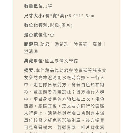
數量單位:
1張
尺寸大小(長*寬*高):
8.9*12.5cm
數位化類別:
影像(圖片)
是否數位化:
否
關鍵詞:
琦君｜潘希珍｜陸震廷｜高雄｜
澄清湖
典藏單位:
國立臺灣文學館
摘要:
本件藏品為琦君與陸震廷等諸多文
友參訪高雄澄清湖水廠時合照。一行人
中，走在隊伍最前方，身著白色短袖襯
衫、戴墨鏡者為陸震廷；後方隨行人群
中，琦君身著黑色方領短袖上衣，淺色
西褲，跟隨其後。眾文友亦同行於園區
人行道上，活動參與者胸口皆別有主辦
單位核發之紅色圓形識別章。後方遠景
可見高聳樹木，蓊鬱青翠。相片背後寫