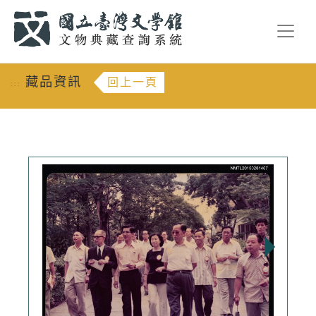
跳到主要內容
:::
藏品資訊
回上一頁
:::