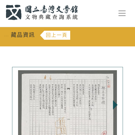
跳到主要內容
:::
藏品資訊
回上一頁
:::