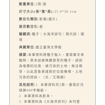
數量單位:
2頁/張
尺寸大小(長*寬*高):
25.6*36.1cm
數位化類別:
影像(圖片)
是否數位化:
是
關鍵詞:
種子｜大海洋詩刊｜現代詩｜環
境
典藏單位:
國立臺灣文學館
摘要:
本筆資料將種子擬人，書寫春天來
臨時，原本該被喚醒發芽的種子，卻因
為堆積的垃圾、被污染的土地，無法萌
芽，以此意象表達對於垃圾掩埋、土地
污染的控訴。（文／王珮穎）
其他說明:
1. 本筆資料共2頁，書寫於月
球牌600字稿紙。
2. 本筆資料為影本。
3. 本筆資料為《大海洋詩刊》未刊登