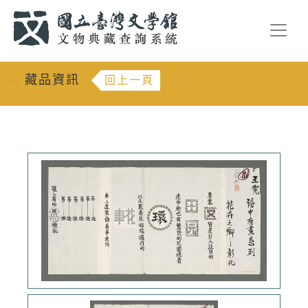
跳到主要內容
:::
藏品資訊
回上一頁
:::