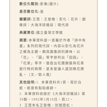
數位化類別:
影像(圖片)
是否數位化:
是
關鍵詞:
王霓｜王發槐｜彰化｜花卉｜圖
像詩｜大海洋詩雜誌｜現代詩
典藏單位:
國立臺灣文學館
摘要:
本筆資料是一首屬於作者「詩中有
畫」系列的現代詩。內容以彰化為花卉
之鄉為主題。頗具圖像詩的趣味，以
「花」、「圓」等字排列出「田园」、
「花車」等字，營造出花團錦簇與花車
遊行時的熱鬧，是多麼讓人感到眼花撩
亂。（文／歐人鳳）
其他說明:
1. 本筆資料共1頁，寫於白
紙，紙張有黏貼痕跡。
2. 本筆資料收錄於《大海洋詩雜誌》第
39期，1992年1月10日，頁22。
3. 王霓本名王發槐，別號雨虹。