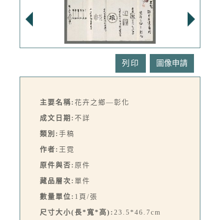
列印
主要名稱:
花卉之鄉—彰化
成文日期:
不詳
類別:
手稿
作者:
王霓
原件與否:
原件
藏品層次:
單件
數量單位:
1頁/張
尺寸大小(長*寬*高):
23.5*46.7cm