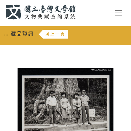
跳到主要內容
:::
藏品資訊
回上一頁
:::