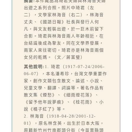
摘要:
本件藏品為琦君夫婦與林海音夫婦
出遊之系列合照。照片中琦君（左
二），文學家林海音（右二），林海音
丈夫、《國語日報》社長與發行人何
凡，與文友輕裝出遊，於一巨木前留下
合影。琦君與林海音兩人年齡相近，在
台結識後成為摯友，同在文學界發展，
兩家人來往密切，琦君亦是林海音兩個
女兒的乾媽。（文／蔣富璧）
其他說明:
1. 琦君（1917-07-24/2006-
06-07），本名潘希珍，台灣文學重要作
家，創作文類包含散文、論述、小說、
兒童文學、翻譯、詞論等。著名作品有
散文集《煙愁》、《細雨燈花落》、
《留予他年說夢痕》、《桂花雨》、小
說《橘子紅了》等。
2. 林海音（1918-04-28/2001-12-
01），原名林含英，出生於日本大阪，
原籍新竹州竹南郡頭分街（今苗栗縣頭