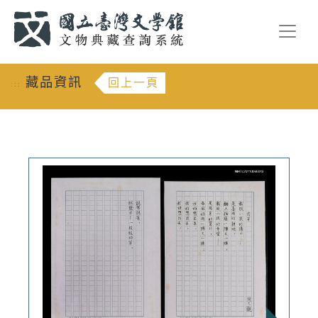
跳到主要內容
:::
藏品資訊
回上一頁
:::