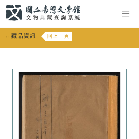
跳到主要內容
:::
藏品資訊
回上一頁
:::