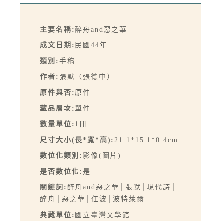
主要名稱:
醉舟and惡之華
成文日期:
民國44年
類別:
手稿
作者:
張默（張德中）
原件與否:
原件
藏品層次:
單件
數量單位:
1冊
尺寸大小(長*寬*高):
21.1*15.1*0.4cm
數位化類別:
影像(圖片)
是否數位化:
是
關鍵詞:
醉舟and惡之華│張默│現代詩│
醉舟│惡之華│任波│波特萊爾
典藏單位:
國立臺灣文學館