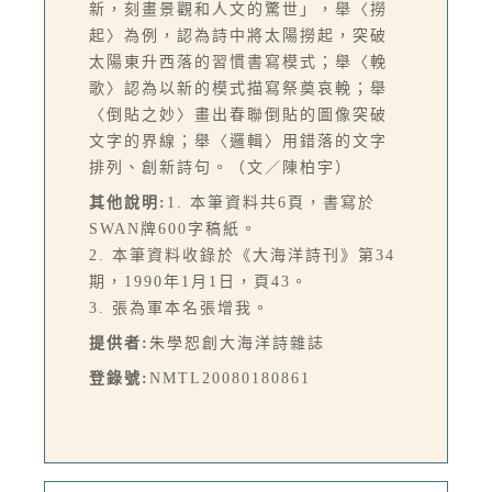
新，刻畫景觀和人文的驚世」，舉〈撈
起〉為例，認為詩中將太陽撈起，突破
太陽東升西落的習慣書寫模式；舉〈輓
歌〉認為以新的模式描寫祭奠哀輓；舉
〈倒貼之妙〉畫出春聯倒貼的圖像突破
文字的界線；舉〈邏輯〉用錯落的文字
排列、創新詩句。（文／陳柏宇）
其他說明:
1. 本筆資料共6頁，書寫於
SWAN牌600字稿紙。
2. 本筆資料收錄於《大海洋詩刊》第34
期，1990年1月1日，頁43。
3. 張為軍本名張增我。
提供者:
朱學恕創大海洋詩雜誌
登錄號:
NMTL20080180861