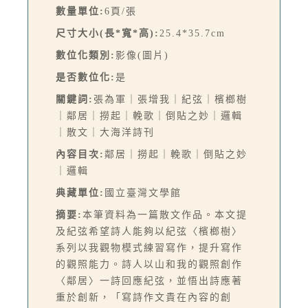
數量單位:
6頁/張
尺寸大小(長*寬*高):
25.4*35.7cm
數位化類別:
影像(圖片)
是否數位化:
是
關鍵詞:
張為軍｜張增我｜紀弦｜檳榔樹
｜鄰居｜撈起｜輓歌｜倒貼之妙｜邏輯
｜散文｜大海洋詩刊
內容目次:
鄰居｜撈起｜輓歌｜倒貼之妙
｜邏輯
典藏單位:
國立臺灣文學館
摘要:
本筆資料為一篇散文作品。本文提
及紀弦希望詩人能夠以紀弦〈檳榔樹〉
系列以我觀物模式練習寫作，提升寫作
的觀照能力。詩人以山和我的觀照創作
〈鄰居〉一詩回應紀弦，並悟出詩應著
重於創新，「寫詩作文貴在內容的創