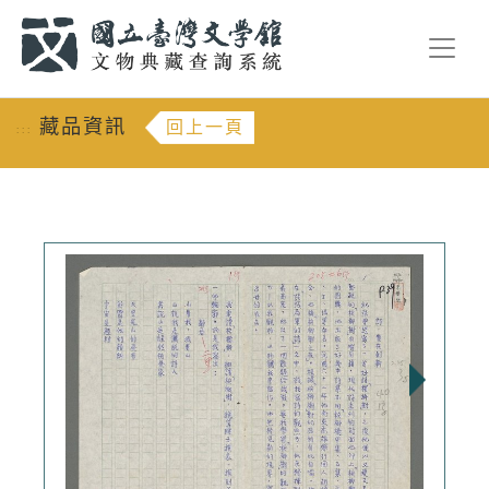
跳到主要內容
:::
藏品資訊
回上一頁
:::