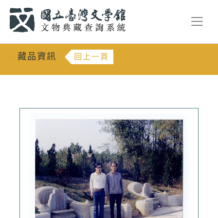
跳到主要內容
:::
藏品資訊
回上一頁
:::