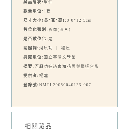
藏品層次:
單件
數量單位:
1張
尺寸大小(長*寬*高):
8.8*12.5cm
數位化類別:
影像(圖片)
是否數位化:
是
關鍵詞:
河原功 ｜ 楊逵
典藏單位:
國立臺灣文學館
摘要:
河原功造訪東海花園與楊逵合影
提供者:
楊建
登錄號:
NMTL20050040123-007
-相關藏品-