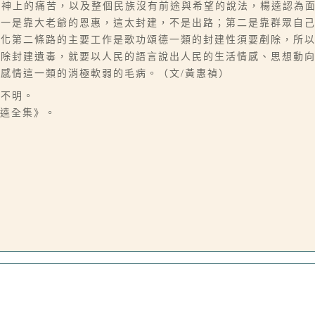
精神上的痛苦，以及整個民族沒有前途與希望的說法，楊逵認為
第一是靠大老爺的恩惠，這太封建，不是出路；第二是靠群眾自
強化第二條路的主要工作是歌功頌德一類的封建性須要剷除，所
剷除封建遺毒，就要以人民的語言說出人民的生活情感、思想動
感情這一類的消極軟弱的毛病。（文/黃惠禎）
間不明。
楊逵全集》。