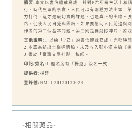
摘要:
本文以書信體裁寫成，針對P君所謂生活上和
行、時代黑暗的事實，人民可以有兩種方法出頭：
力打倒，這才是最切實的課題，也是真正的出路。
路，促使人民自覺與團結。如果要幫助人民前進與
作者的第二個基本問題。第三則是要剷除呻吟、發洩
其他說明:
1.以給「P君」的書信體裁寫成，完稿時
2.本篇為新出土楊逵遺稿，未及收入彭小妍主編《
3.書於「臺灣文學社製」稿紙。
印記/簽名:
1.題名旁有「楊逵」簽名一式。
提供者:
楊建
登錄號:
NMTL20130130028
-相關藏品-