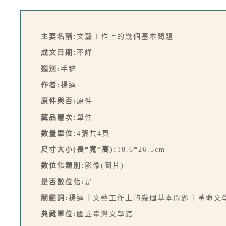
主要名稱:
文藝工作上的幾個基本問題
成文日期:
不詳
類別:
手稿
作者:
楊逵
原件與否:
原件
藏品層次:
單件
數量單位:
4張共4頁
尺寸大小(長*寬*高):
18.6*26.5cm
數位化類別:
影像(圖片)
是否數位化:
是
關鍵詞:
楊逵｜文藝工作上的幾個基本問題｜革命文
典藏單位:
國立臺灣文學館