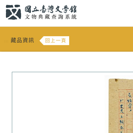
跳到主要內容
:::
藏品資訊
回上一頁
:::