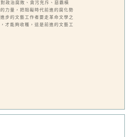
面對政治腐敗、貪污充斥、惡霸橫
己的力量，把阻礙時代前進的腐化勢
以進步的文藝工作者要走革命文學之
向，才能夠收穫，這是前進的文藝工