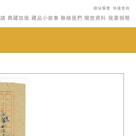
網站導覽
快速查詢
申請
典藏加值
藏品小故事
聯絡我們
開放資料
我要捐贈