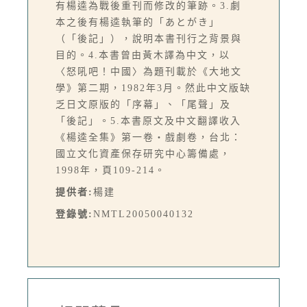
有楊逵為戰後重刊而修改的筆跡。3.劇
本之後有楊逵執筆的「あとがき」
（「後記」），說明本書刊行之背景與
目的。4.本書曾由黃木譯為中文，以
〈怒吼吧！中國〉為題刊載於《大地文
學》第二期，1982年3月。然此中文版缺
乏日文原版的「序幕」、「尾聲」及
「後記」。5.本書原文及中文翻譯收入
《楊逵全集》第一卷‧戲劇卷，台北：
國立文化資產保存研究中心籌備處，
1998年，頁109-214。
提供者:
楊建
登錄號:
NMTL20050040132