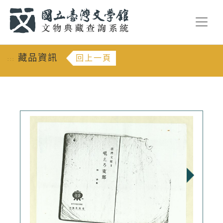
跳到主要內容
:::
藏品資訊
回上一頁
:::