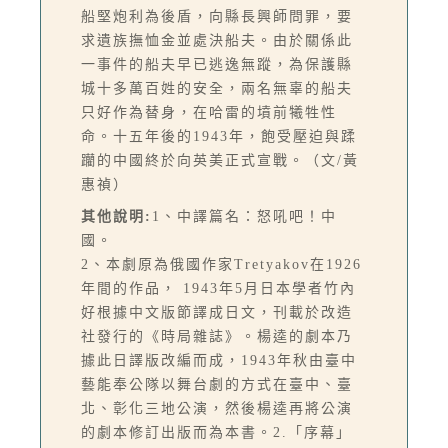
船堅炮利為後盾，向縣長興師問罪，要
求遺族撫恤金並處決船夫。由於關係此
一事件的船夫早已逃逸無蹤，為保護縣
城十多萬百姓的安全，兩名無辜的船夫
只好作為替身，在哈雷的墳前犧牲性
命。十五年後的1943年，飽受壓迫與蹂
躪的中國終於向英美正式宣戰。（文/黃
惠禎）
其他說明:
1、中譯篇名：怒吼吧！中
國。
2、本劇原為俄國作家Tretyakov在1926
年間的作品， 1943年5月日本學者竹內
好根據中文版節譯成日文，刊載於改造
社發行的《時局雜誌》。楊逵的劇本乃
據此日譯版改編而成，1943年秋由臺中
藝能奉公隊以舞台劇的方式在臺中、臺
北、彰化三地公演，然後楊逵再將公演
的劇本修訂出版而為本書。2.「序幕」