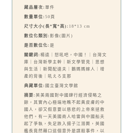
藏品層次:
單件
數量單位:
50頁
尺寸大小(長*寬*高):
18*13 cm
數位化類別:
影像(圖片)
是否數位化:
是
關鍵詞:
楊逵｜怒吼吧，中國！｜台灣文
庫｜台灣新學主幹｜新文學管見｜思想
與生活｜新聞配達夫｜鵝媽媽嫁人｜增
產的背後｜吼えろ支那
典藏單位:
國立臺灣文學館
摘要:
英美兩國對中國肆行經濟侵略之
餘，其實內心極端地瞧不起黃皮膚的中
國人，卻又假意要以慈悲的上帝來拯救
他們。有一天美國商人哈雷與中國船夫
起了爭執，失足跌入揚子江溺斃，英國
艦長竟然藉口這個意外是謀殺事件，以