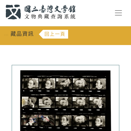
跳到主要內容
:::
藏品資訊
回上一頁
:::