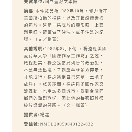
典藏單位:
國立臺灣文學館
摘要:
本件藏品為1982年10月，郭力昕在
美國所拍攝的楊逵、以及其長媳蕭素梅
的照片。這是一捲底片的顯影照，上面
還用紅、藍筆做了沖洗、或不沖洗的記
號。（文／楊菁）
其他說明:
1982年8月下旬 ，楊逵應美國
愛荷華大學「國際作家工作坊」之邀，
啟程赴美。楊逵是當局列管的政治犯，
本應無法出境，幸賴聶華苓多方奔走，
才能成行，楊逵笑稱自己這是「土胞子
放洋」。旅美期間，楊逵與多國作家交
流互動，也走訪多個城市，受到台灣同
鄉們的熱烈歡迎，因此他的每張照片都
綻放燦爛的笑顏。（文／楊菁）
提供者:
楊建
登錄號:
NMTL20050040122-032