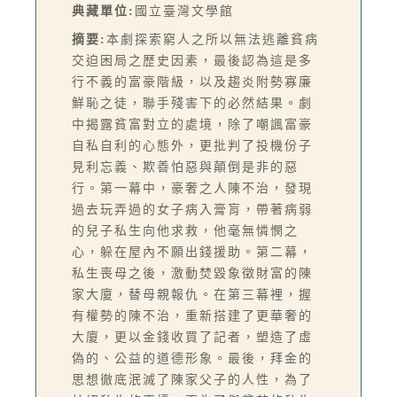
典藏單位:
國立臺灣文學館
摘要:
本劇探索窮人之所以無法逃離貧病
交迫困局之歷史因素，最後認為這是多
行不義的富豪階級，以及趨炎附勢寡廉
鮮恥之徒，聯手殘害下的必然結果。劇
中揭露貧富對立的處境，除了嘲諷富豪
自私自利的心態外，更批判了投機份子
見利忘義、欺善怕惡與顛倒是非的惡
行。第一幕中，豪奢之人陳不治，發現
過去玩弄過的女子病入膏肓，帶著病弱
的兒子私生向他求救，他毫無憐憫之
心，躲在屋內不願出錢援助。第二幕，
私生喪母之後，激動焚毀象徵財富的陳
家大廈，替母親報仇。在第三幕裡，握
有權勢的陳不治，重新搭建了更華奢的
大廈，更以金錢收買了記者，塑造了虛
偽的、公益的道德形象。最後，拜金的
思想徹底泯滅了陳家父子的人性，為了