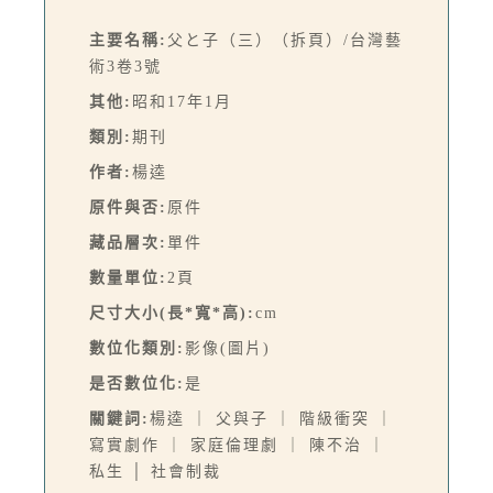
主要名稱:
父と子（三）（拆頁）/台灣藝
術3卷3號
其他:
昭和17年1月
類別:
期刊
作者:
楊逵
原件與否:
原件
藏品層次:
單件
數量單位:
2頁
尺寸大小(長*寬*高):
cm
數位化類別:
影像(圖片)
是否數位化:
是
關鍵詞:
楊逵 ｜ 父與子 ｜ 階級衝突 ｜
寫實劇作 ｜ 家庭倫理劇 ｜ 陳不治 ｜
私生 │ 社會制裁