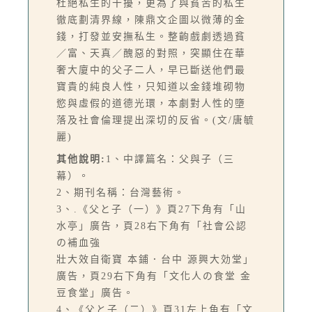
杜絕私生的干擾，更為了與貧苦的私生
徹底劃清界線，陳鼎文企圖以微薄的金
錢，打發並安撫私生。整齣戲劇透過貧
／富、天真／醜惡的對照，突顯住在華
奢大廈中的父子二人，早已斷送他們最
寶貴的純良人性，只知道以金錢堆砌物
慾與虛假的道德光環，本劇對人性的墮
落及社會倫理提出深切的反省。(文/唐毓
麗)
其他說明:
1、中譯篇名：父與子（三
幕）。
2、期刊名稱：台灣藝術。
3、.《父と子（一）》頁27下角有「山
水亭」廣告，頁28右下角有「社會公認
の補血強
壯大效自衛寶 本鋪．台中 源興大効堂」
廣告，頁29右下角有「文化人の食堂 金
豆食堂」廣告。
4、《父と子（二）》頁31左上角有「文