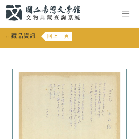
跳到主要內容
:::
藏品資訊
回上一頁
:::