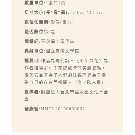
數量單位:
1張共1頁
尺寸大小(長*寬*高):
17.6cm*25.1cm
數位化類別:
影像(圖片)
是否數位化:
是
關鍵詞:
巫永福｜現代詩
典藏單位:
國立臺灣文學館
摘要:
此作品為現代詩。〈ボケの花〉為
作者描寫ボケの花綻放時的美麗姿態，
讚美它並非為了人們的注視而是為了謳
歌自己的存在而盛開。（文／歐人鳳）
提供者:
財團法人台北市巫永福文化基金
會
登錄號:
NMTL20100030032