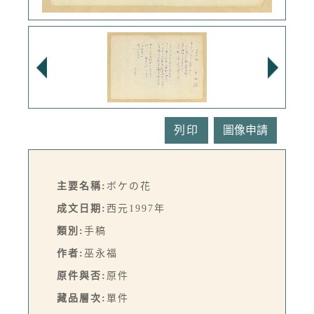
列印
主要名稱:
ボケの花
成文日期:
西元1997年
類別:
手稿
作者:
巫永福
原件與否:
原件
藏品層次:
單件