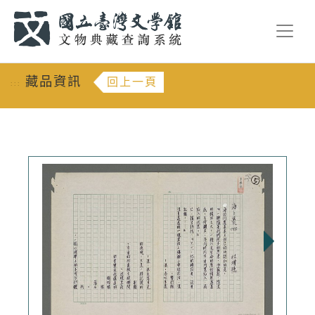
跳到主要內容
:::
藏品資訊
回上一頁
:::