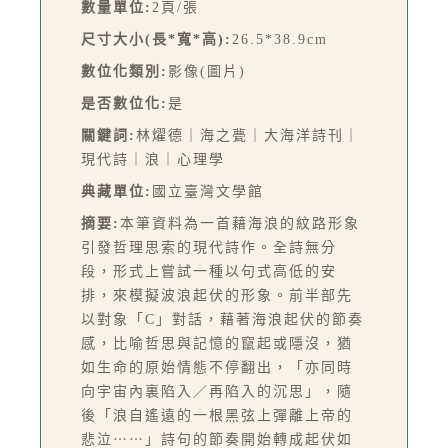
數量單位:
2頁/張
尺寸大小(長*寬*高):
26.5*38.9cm
數位化類別:
影像(圖片)
是否數位化:
是
關鍵詞:
林燿德｜海之甍｜大海洋詩刊｜
現代詩｜浪｜心理學
典藏單位:
國立臺灣文學館
摘要:
本筆資料為一首藉海浪的紋路形象
引發哲理思索的現代詩作。全詩無分
段，形式上嘗試一種以句式高低的安
排，來模擬波浪起伏的形象。前半部先
以對象「C」對話，藉著海浪起伏的節奏
感，比喻哲思與記憶的竄起或隱沒，猶
如生命的原始情態不停翻出，「亦同時
向宇宙內裏陷入／再陷入的沉思」，隨
後「浪自遙遠的一根黑弦上彈離上帝的
悲泣⋯⋯」詩句的節奏開始轉成起伏如