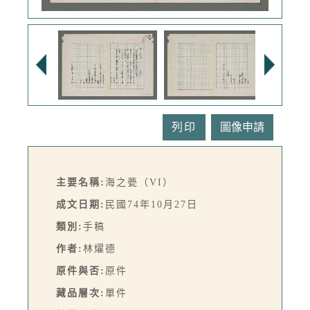
列印
主要名稱:
海之甍（VI）
成文日期:
民國74年10月27日
類別:
手稿
作者:
林燿德
原件與否:
原件
藏品層次:
單件