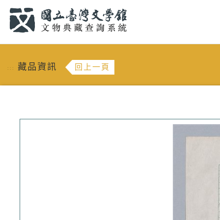
跳到主要內容
:::
藏品資訊
回上一頁
:::