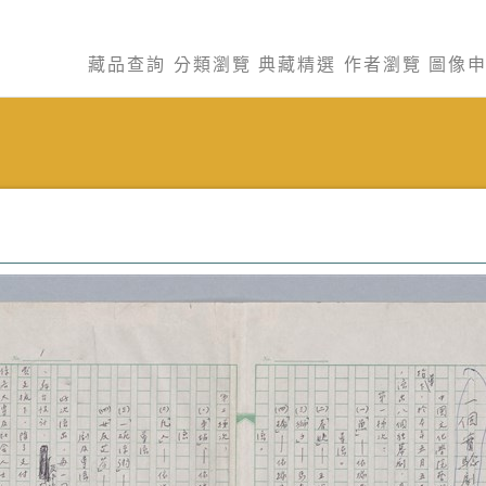
藏品查詢
分類瀏覽
典藏精選
作者瀏覽
圖像