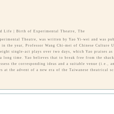
d Life | Birth of Experimental Theatre, The
Experimental Theatre, was written by Yao Yi-wei and was pub
 in the year, Professor Wang Chi-mei of Chinese Culture U
eight single-act plays over two days, which Yao praises as
a long time. Yao believes that to break free from the shackl
sess the corresponding ideas and a suitable venue (i.e., an
es at the advent of a new era of the Taiwanese theatrical s