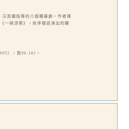
、汪其楣指導的八個獨幕劇。作者擇
森《一碗涼粥》，依序描述演出的觀
5），頁96-101。