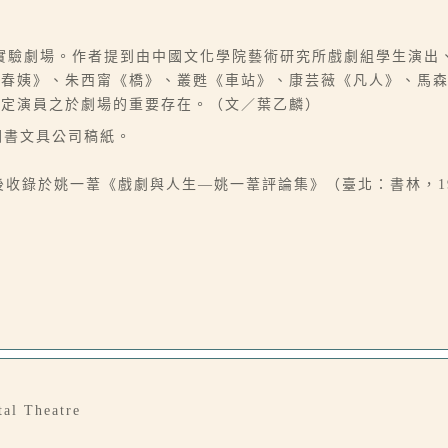
實驗劇場。作者提到由中國文化學院藝術研究所戲劇組學生演出
《春姨》、朱西甯《橋》、叢甦《車站》、康芸薇《凡人》、馬
肯定演員之於劇場的重要存在。（文／葉乙麟）
春圖書文具公司稿紙。
後收錄於姚一葦《戲劇與人生—姚一葦評論集》（臺北：書林，199
tal Theatre