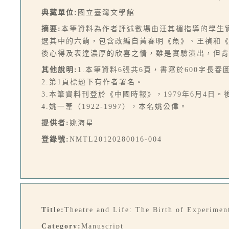
典藏單位:
國立臺灣文學館
摘要:
本筆資料為作者評述數場由汪其楣指導的學生
選其中的六齣，包含改編自黃春明《魚》、王禎和
後心得及表達濃厚的欣喜之情，雖是實驗演出，但
其他說明:
1.本筆資料6張共6頁，書寫於600字長
2.第1頁標題下有作者署名。
3.本筆資料刊登於《中國時報》，1979年6月4日。
4.姚一葦（1922-1997），本名姚公偉。
提供者:
姚海星
登錄號:
NMTL20120280016-004
Title:
Theatre and Life: The Birth of Experimen
Category:
Manuscript