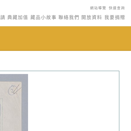
網站導覽
快速查詢
申請
典藏加值
藏品小故事
聯絡我們
開放資料
我要捐贈