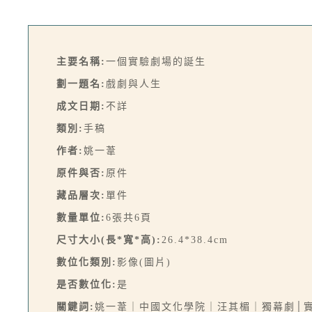
主要名稱:
一個實驗劇場的誕生
劃一題名:
戲劇與人生
成文日期:
不詳
類別:
手稿
作者:
姚一葦
原件與否:
原件
藏品層次:
單件
數量單位:
6張共6頁
尺寸大小(長*寬*高):
26.4*38.4cm
數位化類別:
影像(圖片)
是否數位化:
是
關鍵詞:
姚一葦｜中國文化學院｜汪其楣｜獨幕劇│