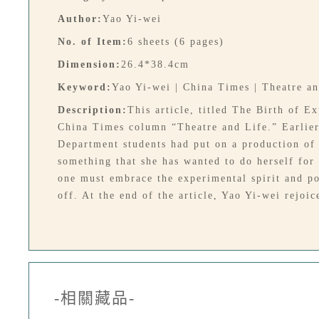
Author:
Yao Yi-wei
No. of Item:
6 sheets (6 pages)
Dimension:
26.4*38.4cm
Keyword:
Yao Yi-wei | China Times | Theatre an
Description:
This article, titled The Birth of 
China Times column “Theatre and Life.” Earlier
Department students had put on a production of 
something that she has wanted to do herself for 
one must embrace the experimental spirit and pos
off. At the end of the article, Yao Yi-wei rejoic
-相關藏品-