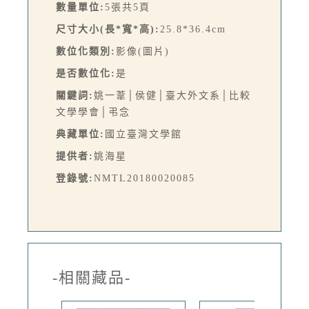
數量單位:
5張共5頁
尺寸大小(長*寬*高):
25.8*36.4cm
數位化類別:
影像(圖片)
是否數位化:
是
關鍵詞:
姚一葦│侯健│臺大外文系│比較
文學學會│弔念
典藏單位:
國立臺灣文學館
提供者:
姚海星
登錄號:
NMTL20180020085
-相關藏品-