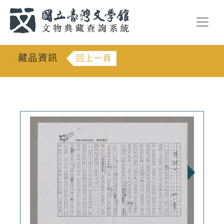
跳到主要內容
:::
藏品資訊
回上一頁
:::