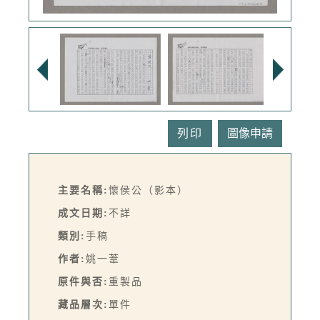
列印
主要名稱:
懷侯公（影本）
成文日期:
不詳
類別:
手稿
作者:
姚一葦
原件與否:
重製品
藏品層次:
單件