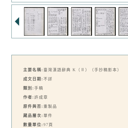
主要名稱:
臺灣漢語辭典 K（Ⅱ）（手抄稿影本）
成文日期:
不詳
類別:
手稿
作者:
許成章
原件與否:
重製品
藏品層次:
單件
數量單位:
97頁