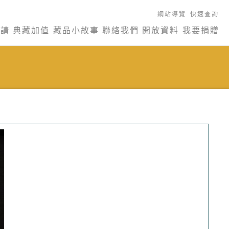
網站導覽
快速查詢
申請
典藏加值
藏品小故事
聯絡我們
開放資料
我要捐贈