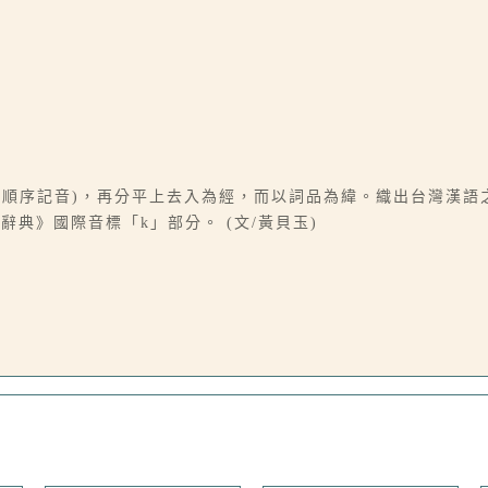
b. c順序記音)，再分平上去入為經，而以詞品為緯。織出台灣漢
典》國際音標「k」部分。 (文/黃貝玉)