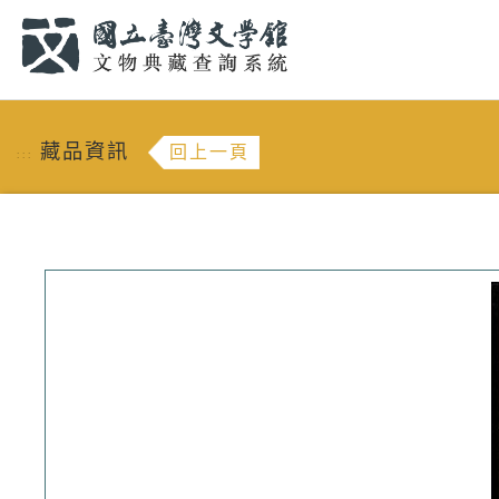
跳到主要內容
:::
藏品資訊
回上一頁
:::