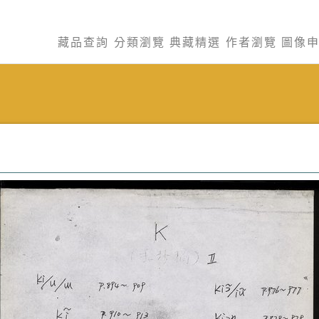
藏品查詢
分類瀏覽
典藏精選
作者瀏覽
圖像