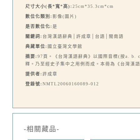
尺寸大小(長*寬*高):
25cm*35.3cm*cm
數位化類別:
影像(圖片)
是否數位化:
是
關鍵詞:
台灣漢語辭典│許成章│台語│閩南語
典藏單位:
國立臺灣文學館
摘要:
97頁。《台灣漢語辭典》以國際音標(按a. 
釋。乃至經史子集中之用例而成。本冊為《台灣漢語辭
提供者:
許成章
登錄號:
NMTL20060160089-012
-相關藏品-