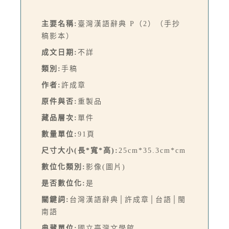
主要名稱:
臺灣漢語辭典 P（2）（手抄
稿影本）
成文日期:
不詳
類別:
手稿
作者:
許成章
原件與否:
重製品
藏品層次:
單件
數量單位:
91頁
尺寸大小(長*寬*高):
25cm*35.3cm*cm
數位化類別:
影像(圖片)
是否數位化:
是
關鍵詞:
台灣漢語辭典│許成章│台語│閩
南語
典藏單位:
國立臺灣文學館