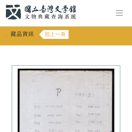
跳到主要內容
:::
藏品資訊
回上一頁
:::