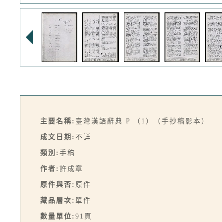
主要名稱:
臺灣漢語辭典 P （1）（手抄稿影本）
成文日期:
不詳
類別:
手稿
作者:
許成章
原件與否:
原件
藏品層次:
單件
數量單位:
91頁