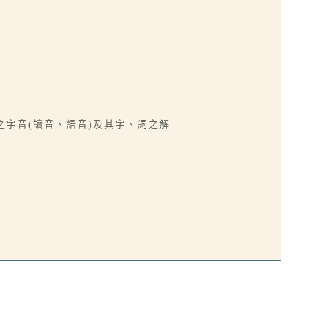
語之字音(讀音、語音)及其字、詞之解