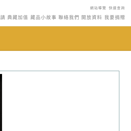
網站導覽
快速查詢
申請
典藏加值
藏品小故事
聯絡我們
開放資料
我要捐贈