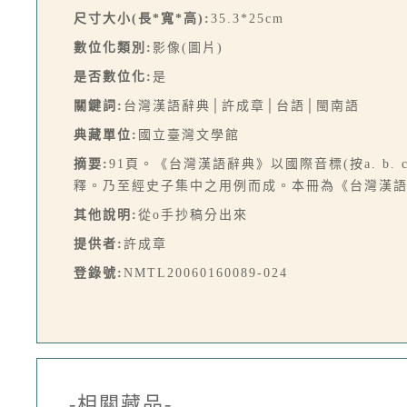
尺寸大小(長*寬*高):
35.3*25cm
數位化類別:
影像(圖片)
是否數位化:
是
關鍵詞:
台灣漢語辭典│許成章│台語│閩南語
典藏單位:
國立臺灣文學館
摘要:
91頁。《台灣漢語辭典》以國際音標(按a. 
釋。乃至經史子集中之用例而成。本冊為《台灣漢語辭
其他說明:
從o手抄稿分出來
提供者:
許成章
登錄號:
NMTL20060160089-024
-相關藏品-