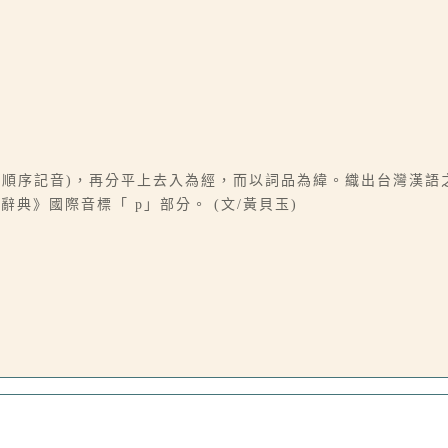
b. c順序記音)，再分平上去入為經，而以詞品為緯。織出台灣漢
典》國際音標「 p」部分。 (文/黃貝玉)