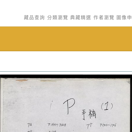
藏品查詢
分類瀏覽
典藏精選
作者瀏覽
圖像