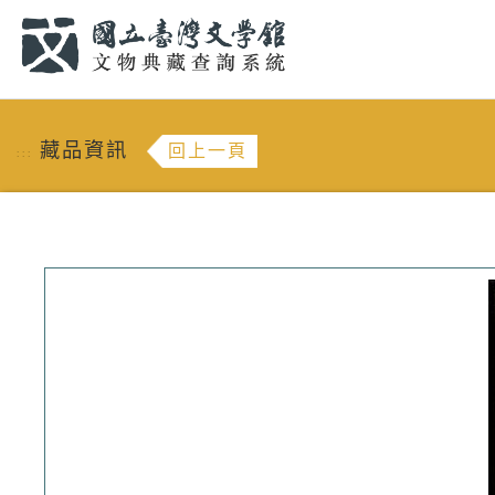
跳到主要內容
:::
藏品資訊
回上一頁
:::