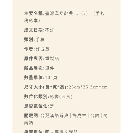
主要名稱:
臺灣漢語辭典 L（2）（手抄
稿影本）
成文日期:
不詳
類別:
手稿
作者:
許成章
原件與否:
重製品
藏品層次:
單件
數量單位:
104頁
尺寸大小(長*寬*高):
25cm*35.3cm*cm
數位化類別:
影像(圖片)
是否數位化:
是
關鍵詞:
台灣漢語辭典│許成章│台語│閩
南語
典藏單位:
國立臺灣文學館