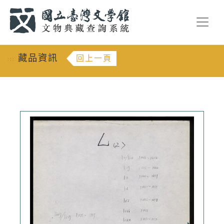
跳到主要內容
:::
藏品資訊
回上一頁
:::