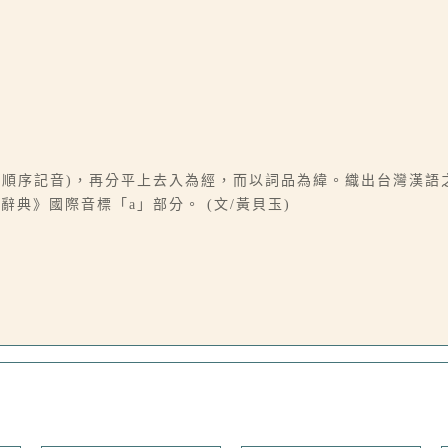
b. c順序記音)，再分平上去入為經，而以詞品為緯。織出台灣漢
典》國際音標「a」部分。 (文/黃貝玉)