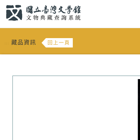
跳到主要內容
:::
藏品資訊
回上一頁
:::