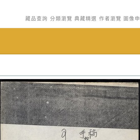
藏品查詢
分類瀏覽
典藏精選
作者瀏覽
圖像