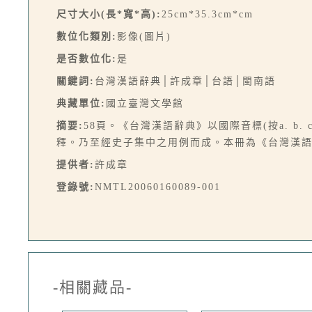
尺寸大小(長*寬*高):
25cm*35.3cm*cm
數位化類別:
影像(圖片)
是否數位化:
是
關鍵詞:
台灣漢語辭典│許成章│台語│閩南語
典藏單位:
國立臺灣文學館
摘要:
58頁。《台灣漢語辭典》以國際音標(按a. 
釋。乃至經史子集中之用例而成。本冊為《台灣漢語辭
提供者:
許成章
登錄號:
NMTL20060160089-001
-相關藏品-