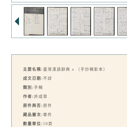
主要名稱:
臺灣漢語辭典 a （手抄稿影本）
成文日期:
不詳
類別:
手稿
作者:
許成章
原件與否:
原件
藏品層次:
單件
數量單位:
58頁