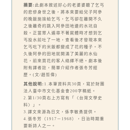
摘要:
此劇本敘述好心的老婆婆聽了乞丐
的悲慘身世之後，將本來要給兒子阿參
的晚飯施捨給乞丐，乞丐卻在離開不久
之後離奇的跳入阿參田地邊的水坑自
殺。正當眾人遍尋不著屍體時才想到乞
丐投水前吐了一地，查看後才發現本來
乞丐吃下的米飯都變成了花的種子。不
久後阿參的田地就開滿了美麗的水仙
花，前來買花的客人絡繹不絕。劇本後
附有譯者註，簡單介紹作者張冬芳經
歷。(文/趙哲偉)
其他說明:
1.本筆資料共30頁，寫於財團
法人臺中市文化基金會200字稿紙。
2.第1/30頁右上方寫有「〈台灣文學史
料〉」。
3.譯文來源為日文，係李敏勇提供。
4.張冬芳（1917－1968），日治時期重
要新詩人之一。