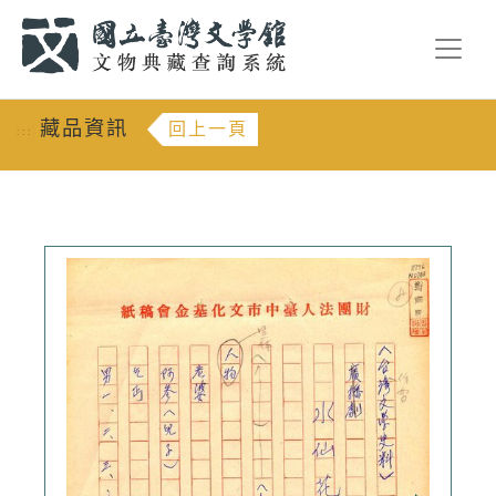
跳到主要內容
:::
藏品資訊
回上一頁
:::