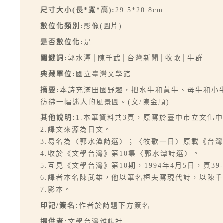
尺寸大小(長*寬*高):
29.5*20.8cm
數位化類別:
影像(圖片)
是否數位化:
是
關鍵詞:
郭水潭│陳千武│台灣新聞│牧歌│牛群
典藏單位:
國立臺灣文學館
摘要:
本詩充滿田園野趣，把水牛和黃牛、母牛和小
彷彿一幅迷人的風景圖。(文/陳金順)
其他說明:
1.本筆資料共3頁，原寫於臺中市立文化
2.譯文來源為日文。
3.易名為〈郭水潭詩選〉；〈牧歌一日〉原載《台灣
4.收於《文學台灣》第10集〈郭水潭詩選〉。
5.互見《文學台灣》第10期，1994年4月5日，頁39-
6.譯者本名陳武雄，他以筆名桓夫寫現代詩，以陳
7.影本。
印記/簽名:
作者於詩題下方簽名
提供者:
文學台灣雜誌社