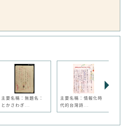
主要名稱：無題名：
主要名稱：情報化時
主要
とかさわぎ...
代的台灣詩...
事件