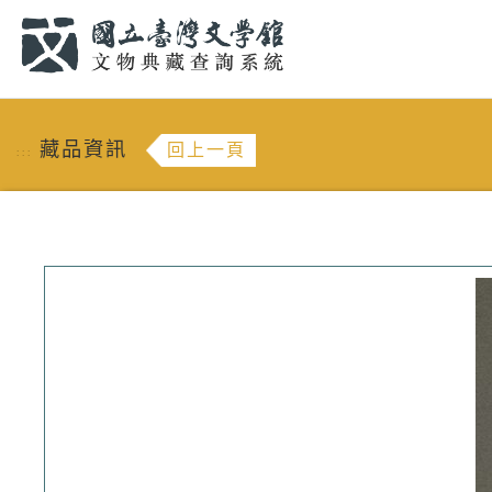
跳到主要內容
:::
藏品資訊
回上一頁
:::