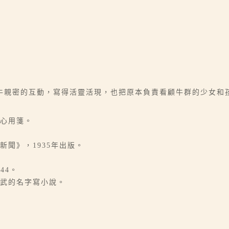
牛親密的互動，寫得活靈活現，也把原本負責看顧牛群的少女和
中心用箋。
新聞》，1935年出版。
44。
千武的名字寫小說。