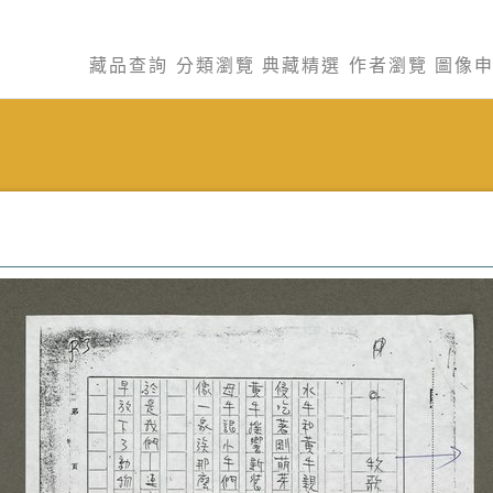
藏品查詢
分類瀏覽
典藏精選
作者瀏覽
圖像