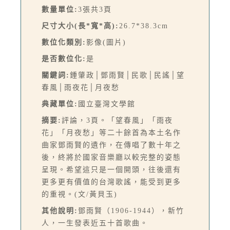
數量單位:
3張共3頁
尺寸大小(長*寬*高):
26.7*38.3cm
數位化類別:
影像(圖片)
是否數位化:
是
關鍵詞:
鍾肇政│鄧雨賢│民歌│民謠│望
春風│雨夜花│月夜愁
典藏單位:
國立臺灣文學館
摘要:
評論，3頁。「望春風」「雨夜
花」「月夜愁」等二十餘首為本土名作
曲家鄧雨賢的遺作，在傳唱了數十年之
後，終將於國家音樂廳以較完整的姿態
呈現。希望這只是一個開頭，往後還有
更多更有價值的台灣歌謠，能受到更多
的重視。(文/黃貝玉)
其他說明:
鄧雨賢（1906-1944），新竹
人，一生發表近五十首歌曲。