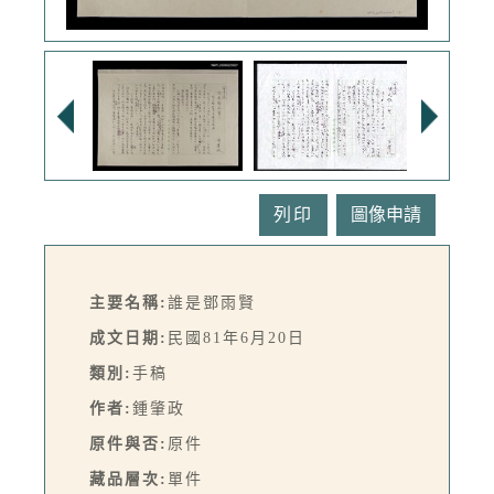
列印
主要名稱:
誰是鄧雨賢
成文日期:
民國81年6月20日
類別:
手稿
作者:
鍾肇政
原件與否:
原件
藏品層次:
單件