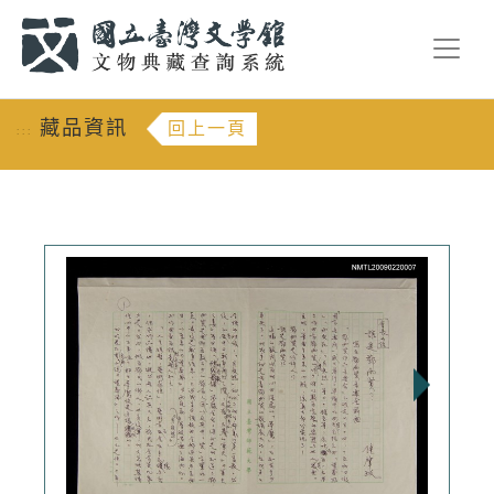
跳到主要內容
:::
藏品資訊
回上一頁
:::