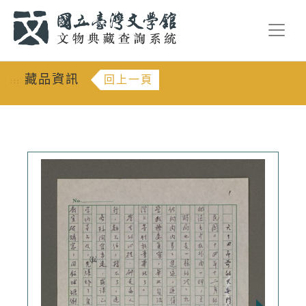
跳到主要內容
:::
藏品資訊
回上一頁
:::