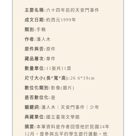
主要名稱:
六十四年前的天安門事件
成文日期:
約西元1999年
類別:
手稿
作者:
潘人木
原件與否:
原件
藏品層次:
單件
數量單位:
11張共11頁
尺寸大小(長*寬*高):
26.6*19cm
數位化類別:
影像(圖片)
是否數位化:
是
關鍵詞:
潘人木｜天安門事件｜少年
典藏單位:
國立臺灣文學館
摘要:
本筆資料是作者回憶他於民國24年
12月，曾參與北平的學生遊行運動。他