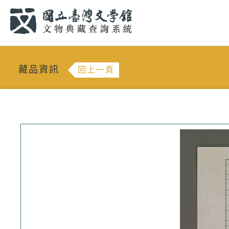
跳到主要內容
:::
藏品資訊
回上一頁
:::