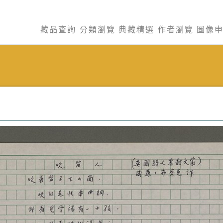
藏品查詢
分類瀏覽
典藏精選
作者瀏覽
圖像