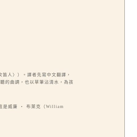
er（〈吹笛人〉）。譯者先寫中文翻譯，
傾聽的曲調，也以草筆沾清水，為孩
n），這是威廉 ‧ 布萊克（William