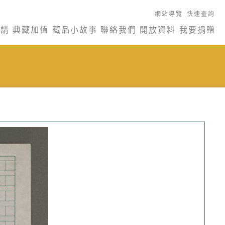
網站導覽
快速查詢
申請
典藏加值
藏品小故事
聯絡我們
開放資料
我要捐贈