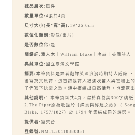
藏品層次:
單件
數量單位:
4張共4頁
尺寸大小(長*寬*高):
19*26.6cm
數位化類別:
影像(圖片)
是否數位化:
是
關鍵詞:
潘人木｜William Blake｜序詩｜英國詩人
典藏單位:
國立臺灣文學館
摘要:
本筆資料是譯者翻譯英國浪漫時期詩人威廉 ‧ 布萊克 
後寫英文原詩。這首詩是詩人敘述吹笛人與雲端上
子們寫下快樂之歌。詩中描繪出自然恬靜，也流露
其他說明:
1.本筆資料共4頁，寫於真善美300字稿紙
2.The Piper原為收錄於《純真與經驗之歌》 ( Songs o
Blake, 1757/1827）於 1794 年集結成冊的詩選。
提供者:
黨英台
登錄號:
NMTL20110380051