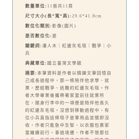
數量單位:
11張共11頁
尺寸大小(長*寬*高):
29.6*41.8cm
數位化類別:
影像(圖片)
是否數位化:
是
關鍵詞:
潘人木｜紅邊灰毛毯｜戰爭｜小
兵
典藏單位:
國立臺灣文學館
摘要:
本筆資料是作者以精鍊文筆回憶自
己成長過程中，那一條陪伴他求學、就
業，歷經戰爭、逃難的紅邊灰毛毯。作
者大學畢業後攜帶著家當前往就業所
在，隨身行李中的一項便是陪伴他長久
的紅邊灰毛毯。沒想到移動過程中，有
位小兵直指這條毯子是軍用品並隨即沒
收，作者只能急中生智，以衣服包裹家
當繼續前行。事過境遷，作者不恨那位