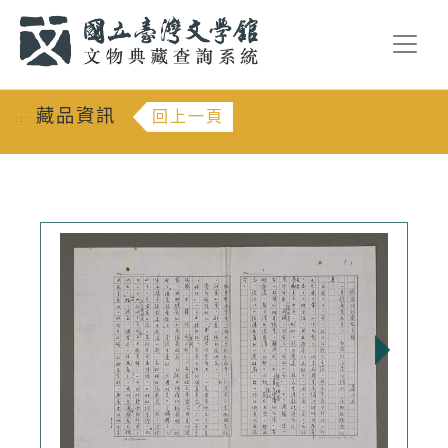
跳到主要內容
:::
藏品資訊
回上一頁
:::