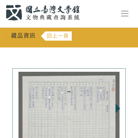
跳到主要內容
:::
藏品資訊
回上一頁
:::