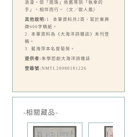
浪漫，但「雨珠」依舊等到「執傘的
手」，相伴而行。（文／歐人鳳）
其他說明:
1. 本筆資料共2頁，寫於東興
牌600字稿紙。
2. 本筆資料為《大海洋詩雜誌》未刊登
稿。
3. 藍海萍本名曾菊英。
提供者:
朱學恕創大海洋詩雜誌
登錄號:
NMTL20080181226
-相關藏品-