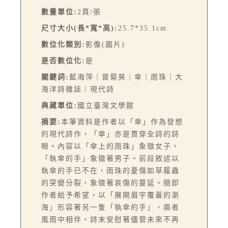
數量單位:
2頁/張
尺寸大小(長*寬*高):
25.7*35.1cm
數位化類別:
影像(圖片)
是否數位化:
是
關鍵詞:
藍海萍｜曾菊英｜傘｜雨珠｜大
海洋詩雜誌｜現代詩
典藏單位:
國立臺灣文學館
摘要:
本筆資料是作者以「傘」作為發想
的現代詩作，「傘」亦是貫穿全詩的詩
眼。內容以「傘上的雨珠」象徵女子，
「執傘的手」象徵著男子。前段敘述以
執傘的手已不在，雨珠的憂傷如草履蟲
的突變分裂，象徵著哀傷的蔓延。隨即
作者給予希望，以「展開眉宇覆蓋的瀏
海」形容著另一隻「執傘的手」，兩者
風雨中相伴。詩末安慰著儘管未來不再