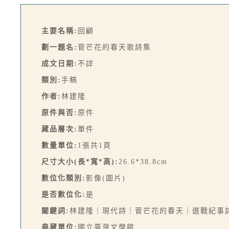
主要名稱:
回顧
劃一題名:
菅芒花的春天歌詩集
成文日期:
不詳
類別:
手稿
作者:
林建隆
原件與否:
原件
藏品層次:
單件
數量單位:
1張共1頁
尺寸大小(長*寬*高):
26.6*38.8cm
數位化類別:
影像(圖片)
是否數位化:
是
關鍵詞:
林建隆｜現代詩｜菅芒花的春天｜選戰紀事
典藏單位:
國立臺灣文學館