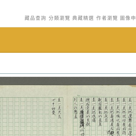
藏品查詢
分類瀏覽
典藏精選
作者瀏覽
圖像