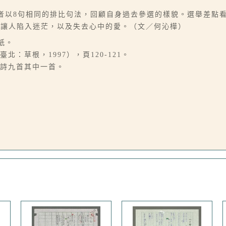
作者以8句相同的排比句法，回顧自身過去參選的樣貌。選舉差點
易讓人陷入迷茫，以及失去心中的愛。（文／何沁樺）
紙。
：草根，1997），頁120-121。
事詩九首其中一首。