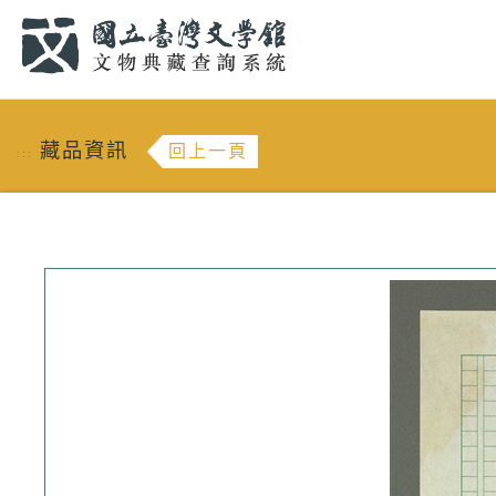
跳到主要內容
:::
藏品資訊
回上一頁
:::