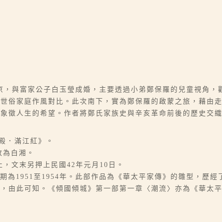
京，與富家公子白玉瑩成婚，主要透過小弟鄭保羅的兒童視角，
的世俗家庭作風對比。此次南下，實為鄭保羅的啟蒙之旅，藉由
則象徵人生的希望。作者將鄭氏家族史與辛亥革命前後的歷史交
生殿．滿江紅》。
改為白湘。
日止，文末另押上民國42年元月10日。
期為1951至1954年。此部作品為《華太平家傳》的雛型，歷
深，由此可知。《傾國傾城》第一部第一章〈潮流〉亦為《華太