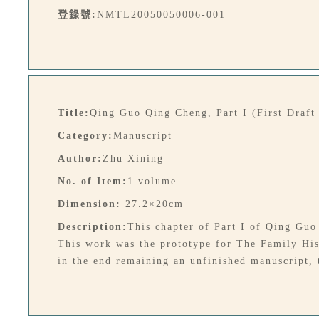
登錄號:
NMTL20050050006-001
Title:
Qing Guo Qing Cheng, Part I (First Draft
Category:
Manuscript
Author:
Zhu Xining
No. of Item:
1 volume
Dimension:
27.2×20cm
Description:
This chapter of Part I of Qing Gu
This work was the prototype for The Family Hist
in the end remaining an unfinished manuscript, t