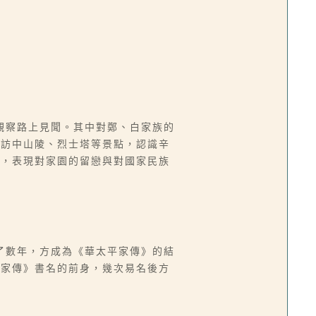
觀察路上見聞。其中對鄭、白家族的
走訪中山陵、烈士塔等景點，認識辛
織，表現對家園的留戀與對國家民族
經了數年，方成為《華太平家傳》的結
平家傳》書名的前身，幾次易名後方