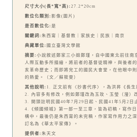
尺寸大小(長*寬*高):
27.2*20cm
數位化類別:
影像(圖片)
是否數位化:
是
關鍵詞:
朱西甯｜基督教｜家族史｜民族｜南京
典藏單位:
國立臺灣文學館
摘要:
小說敘述鄭家三小姐鄭瑾，自中國東北前往南
人際互動多所描繪，將前者的基督徒精神，與後者
亥革命歷史；而即將完工的國民大會堂，在他眼中
的熱愛。（文／蘇筱雯）
其他說明:
1. 正文前有〈抄書代序〉，為洪昇《長
2. 內容多有修改，例如鄭瑾改為玉玫、玉瑩（瀅）
3. 開頭註明民國40年7月29日起、民國41年5月2
4.《傾國傾城》第一部一至三章，皆為初稿，寫作日
構中，最後仍是朱西甯的未完稿，作家寫作用力之
訂名為《華太平家傳》。
提供者:
朱天文