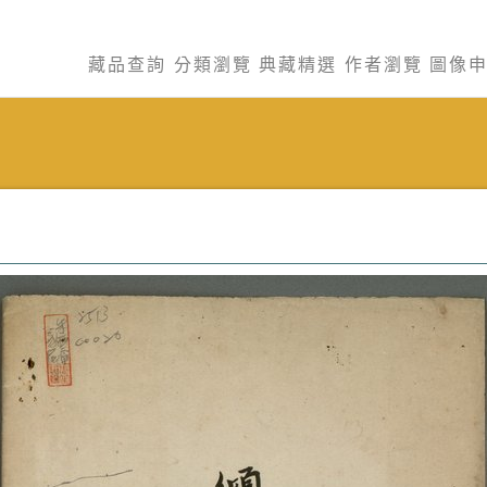
藏品查詢
分類瀏覽
典藏精選
作者瀏覽
圖像