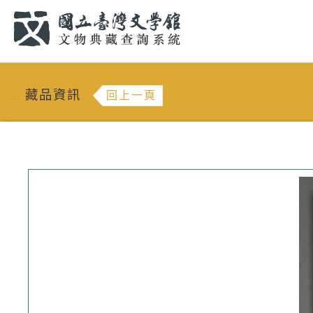
跳到主要內容
:::
藏品資訊
回上一頁
:::