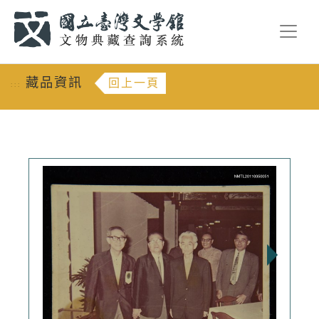
跳到主要內容
:::
藏品資訊
回上一頁
:::