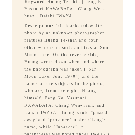
Keyword:
Huang Te-shih | Peng Ke |
Yasunari KAWABATA | Chang Wen-
huan | Daishi IWAYA
Description:
This black-and-white
photo by an unknown photographer
features Huang Te-shih and four
other writers in suits and ties at Sun
Moon Lake. On the reverse side,
Huang wrote down when and where
the photograph was taken (“Sun
Moon Lake, June 1970”) and the
names of the subjects in the photo,
who are, from the right, Huang
himself, Peng Ke, Yasunari
KAWABATA, Chang Wen-huan, and
Daishi IWAYA. Huang wrote “passed
away”and “province” under Chang’s
name, while “Japanese” in
parentheses was noted under IWAYA’s