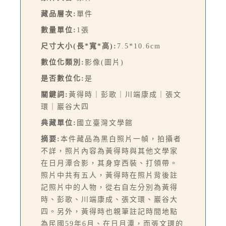
藏品層次:
單件
數量單位:
1張
尺寸大小(長*寬*高):
7.5*10.6cm
數位化類別:
影像(圖片)
是否數位化:
是
關鍵詞:
黃得時｜彭歌｜川端康成｜張文
環｜巖谷大四
典藏單位:
國立臺灣文學館
摘要:
本件藏品為黑白照片一幀，拍攝者
不詳，照片內容為黃得時與其他文學家
在日月潭合影，其身穿西裝、打領帶。
照片中共有五人，黃得時在照片背後註
記照片中的人物，從右自左分別為黃得
時、彭歌、川端康成、張文環、巖谷大
四。另外，黃得時也親筆註記時間地點
為民國59年6月、在日月潭，而張文環的