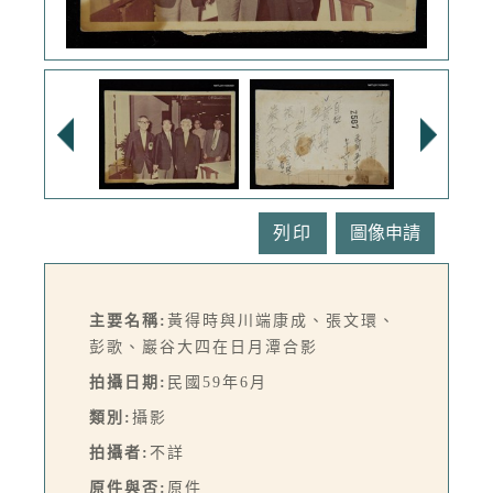
列印
主要名稱:
黃得時與川端康成、張文環、
彭歌、巖谷大四在日月潭合影
拍攝日期:
民國59年6月
類別:
攝影
拍攝者:
不詳
原件與否:
原件