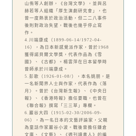
山侑等人創辦，《台灣文學》，並與呂
赫若等人組織「厚生演劇研究會」，也
曾一度熱衷於政治活動，但二二八事件
後則對政治失望，戰後也幾乎停止寫
作。
4.川端康成（1899-06-14/1972-04-
16），為日本新感覺派作家，曾於1968
獲得諾貝爾文學獎，代表作品為《雪
國》、《古都》。楊雲萍在日本留學時
曾師承於川端康成。
5.彭歌（1926-01-08/），本名姚朋，是
一名新聞界人士與作家，代表作為〈落
月〉。曾於《台灣新生報》、《中央日
報》、《香港時報》擔任要職，也曾在
《聯合報》撰寫「三三草」專欄。
6.巖谷大四（1915-02-30/2006-09-
06），為一名日本的文藝評論家，父親
為童話作家巖谷小波。戰後曾擔任鎌倉
文庫、《文藝》、《週刊讀書人》的編