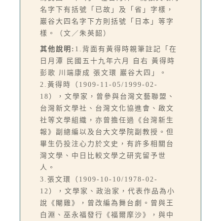
名字下有括號「已故」及「省」字樣，
巖谷大四名字下方則括號「日本」等字
樣。（文／朱英韶）
其他說明:
1.背面有黃得時親筆註記「在
日月潭 民國五十九年六月 自右 黃得時
彭歌 川端康成 張文環 巖谷大四」。
2.黃得時（1909-11-05/1999-02-
18），文學家，曾參與台灣文藝聯盟、
台灣新文學社、台灣文化協進會、啟文
社等文學組織，亦曾擔任過《台灣新生
報》副總編以及台大文學院副教授。但
畢生仍投注心力於文史，有許多相關台
灣文學、中日比較文學之研究留予世
人。
3.張文環（1909-10-10/1978-02-
12），文學家、政治家，代表作品為小
說《閹雞》，曾改編為舞台劇。曾與王
白淵、巫永福發行《福爾摩沙》，與中