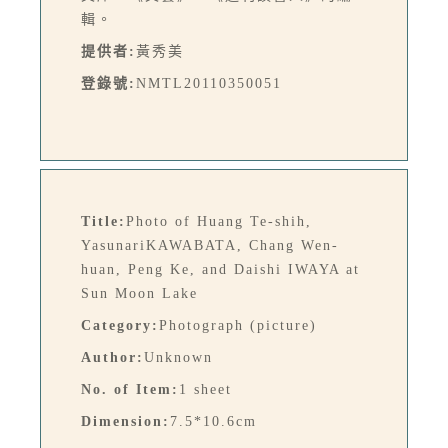
輯。
提供者:
黃秀美
登錄號:
NMTL20110350051
Title:
Photo of Huang Te-shih,
YasunariKAWABATA, Chang Wen-
huan, Peng Ke, and Daishi IWAYA at
Sun Moon Lake
Category:
Photograph (picture)
Author:
Unknown
No. of Item:
1 sheet
Dimension:
7.5*10.6cm