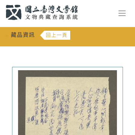
跳到主要內容
:::
藏品資訊
回上一頁
:::