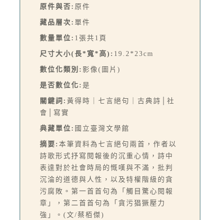
原件與否:
原件
藏品層次:
單件
數量單位:
1張共1頁
尺寸大小(長*寬*高):
19.2*23cm
數位化類別:
影像(圖片)
是否數位化:
是
關鍵詞:
黃得時｜七言絕句｜古典詩│社
會│寫實
典藏單位:
國立臺灣文學館
摘要:
本筆資料為七言絕句兩首，作者以
詩歌形式抒寫閱報後的沉重心情，詩中
表達對於社會時局的慨嘆與不滿，批判
沉淪的道德與人性，以及特權階級的貪
污腐敗。第一首首句為「觸目驚心閱報
章」，第二首首句為「貪污猖獗壓力
強」。(文/蔡栢傑)