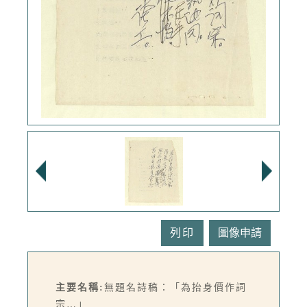
列印
主要名稱:
無題名詩稿：「為抬身價作詞
宗…」