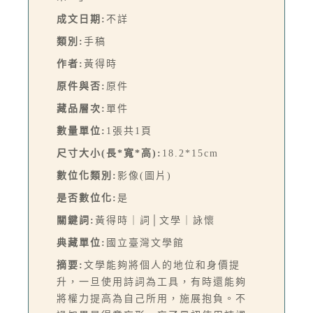
成文日期:
不詳
類別:
手稿
作者:
黃得時
原件與否:
原件
藏品層次:
單件
數量單位:
1張共1頁
尺寸大小(長*寬*高):
18.2*15cm
數位化類別:
影像(圖片)
是否數位化:
是
關鍵詞:
黃得時｜詞│文學｜詠懷
典藏單位:
國立臺灣文學館
摘要:
文學能夠將個人的地位和身價提
升，一旦使用詩詞為工具，有時還能夠
將權力提高為自己所用，施展抱負。不