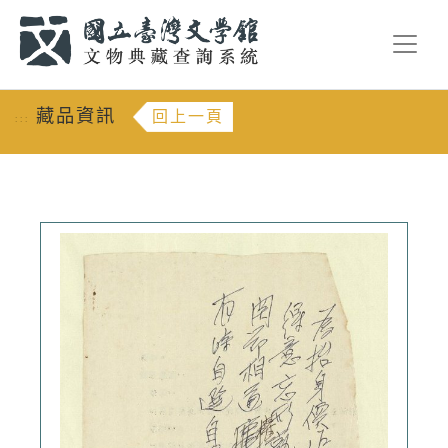
跳到主要內容
:::
藏品資訊
回上一頁
:::