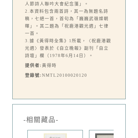
人節詩人聯吟大會紀念箋」。
2.本資料包含兩首詩，其一為無題名詩
稿，七絕一首，首句為「巍巍武嶺燦朝
暉」。其二題為「祝鹿港觀光週」七律
一首。
3.據《黃得時全集》1所載，〈祝鹿港觀
光週〉發表於《自立晚報》副刊「自立
詩壇」欄（1978年6月14日）。
提供者:
黃得時
登錄號:
NMTL20100020120
-相關藏品-