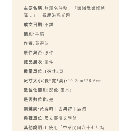
主要名稱:
無題名詩稿：「巍巍武嶺燦朝
暉…」；祝鹿港觀光週
成文日期:
不詳
類別:
手稿
作者:
黃得時
原件與否:
原件
藏品層次:
單件
數量單位:
1張共2頁
尺寸大小(長*寬*高):
19.2cm*26.6cm
數位化類別:
影像(圖片)
是否數位化:
是
關鍵詞:
黃得時｜古典詩｜鹿港
典藏單位:
國立臺灣文學館
其他說明:
1.使用「中華民國六十七年詩