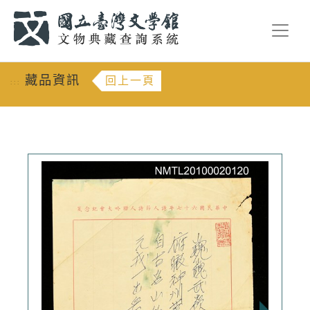
跳到主要內容
:::
藏品資訊
回上一頁
:::