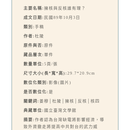
主要名稱:
擁核與反核誰有理？
成文日期:
民國89年10月3日
類別:
手稿
作者:
杜陵
原件與否:
原件
藏品層次:
單件
數量單位:
5頁/張
尺寸大小(長*寬*高):
29.7*20.9cm
數位化類別:
影像(圖片)
是否數位化:
是
關鍵詞:
姜穆│杜陵│擁核│反核│核四
典藏單位:
國立臺灣文學館
摘要:
作者認為台灣缺電將影響經濟，導
致外資撤走將提高中共對台的武力威