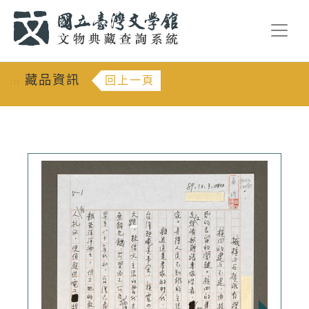
跳到主要內容
:::
藏品資訊
回上一頁
:::