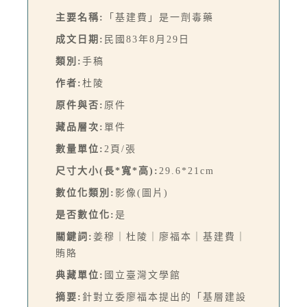
主要名稱:
「基建費」是一劑毒藥
成文日期:
民國83年8月29日
類別:
手稿
作者:
杜陵
原件與否:
原件
藏品層次:
單件
數量單位:
2頁/張
尺寸大小(長*寬*高):
29.6*21cm
數位化類別:
影像(圖片)
是否數位化:
是
關鍵詞:
姜穆｜杜陵｜廖福本｜基建費｜
賄賂
典藏單位:
國立臺灣文學館
摘要:
針對立委廖福本提出的「基層建設