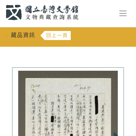
跳到主要內容
:::
藏品資訊
回上一頁
:::