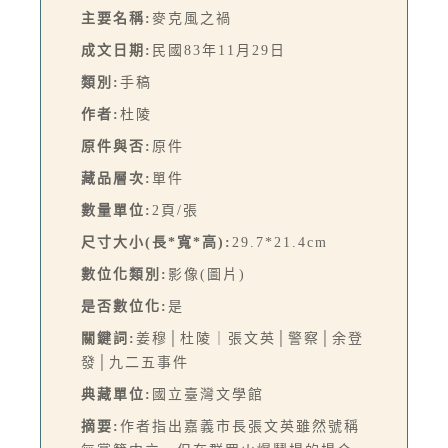
主要名稱:
麥克風之禍
成文日期:
民國83年11月29日
類別:
手稿
作者:
杜陵
原件與否:
原件
藏品層次:
單件
數量單位:
2頁/張
尺寸大小(長*寬*高):
29.7*21.4cm
數位化類別:
影像(圖片)
是否數位化:
是
關鍵詞:
姜穆│杜陵｜張文英│警察│余登
發│九二五事件
典藏單位:
國立臺灣文學館
摘要:
作者指出嘉義市長張文英雖然號稱