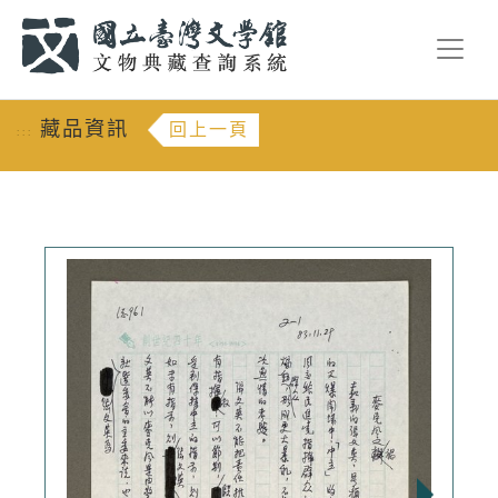
跳到主要內容
:::
藏品資訊
回上一頁
:::