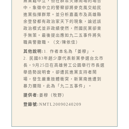
無黨籍中立，但在群眾火爆鬧場的場合
中，象徵中立的警察卻將麥克風交給民
進黨指揮群眾。並分析嘉義市及高雄縣
余登發都有政治家天下的現象，論述該
政治模式並非政績使然，然國民黨卻束
手無策。最後提出應如九二五事件將失
職員警撤職。（文/陳依佳）
其他說明:
1. 作者本名為「姜穆」。
2. 民國83年趙少康代表新黨參選台北市
長，9月25日在高雄勞工公園舉行市長選
舉造勢說明會，卻遭民進黨支持者鬧
場，發生嚴重肢體衝突，新黨南進遭到
暴力攔阻，此為「九二五事件」。
提供者:
姜穆（牧野）
登錄號:
NMTL20090240209