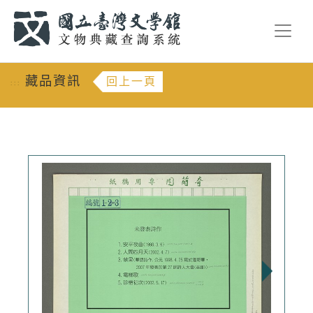
跳到主要內容
:::
藏品資訊
回上一頁
:::