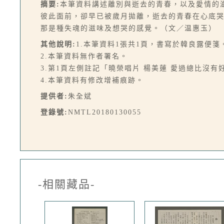
摘要:
本筆資料講述離別與逝去的青春，以及愛情的
彼此面前，卻早已被歲月拋離，逝去的青春在心底
那是種失魂的滋味及想哭的感覺。（文／温惠玉）
其他說明:
1.本筆資料1張共1頁，書寫於韓良露便箋
2.本筆資料無作者署名。
3.第1頁左側註記「曉榮唱片 楊美蓮 愛過總比沒有
4.本筆資料有修改增補痕跡。
提供者:
朱全斌
登錄號:
NMTL20180130055
-相關藏品-