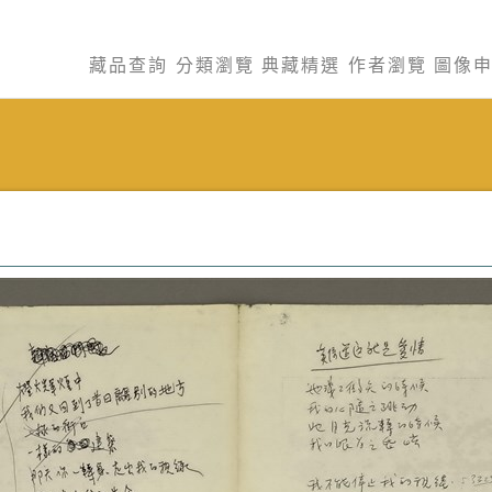
藏品查詢
分類瀏覽
典藏精選
作者瀏覽
圖像