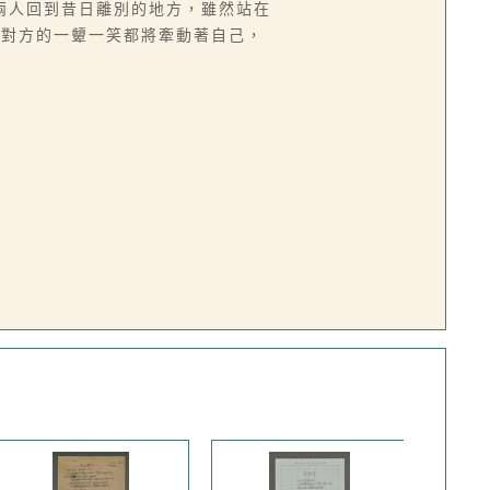
兩人回到昔日離別的地方，雖然站在
，對方的一顰一笑都將牽動著自己，