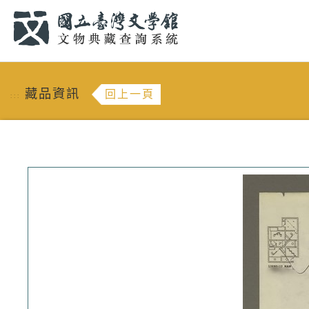
跳到主要內容
:::
藏品資訊
回上一頁
:::