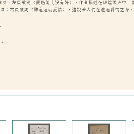
滋味。左頁歌詞〈愛過總比沒有好〉，作者描述在輝煌燈火中，
哭泣；右頁歌詞〈難道這就愛情〉，述說著人們在遭遇愛情之際
。
好」。