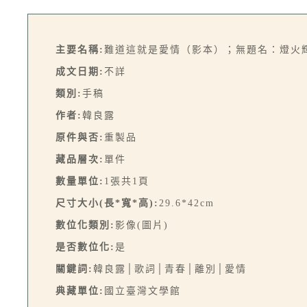
主要名稱:
難道這就是愛情（影本）；無題名：燈火
成文日期:
不詳
類別:
手稿
作者:
韓良露
原件與否:
重製品
藏品層次:
單件
數量單位:
1張共1頁
尺寸大小(長*寬*高):
29.6*42cm
數位化類別:
影像(圖片)
是否數位化:
是
關鍵詞:
韓良露│歌詞│青春│離別│愛情
典藏單位:
國立臺灣文學館