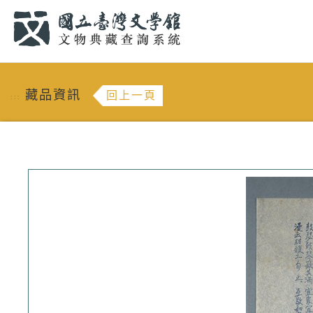
跳到主要內容
:::
藏品資訊
回上一頁
:::