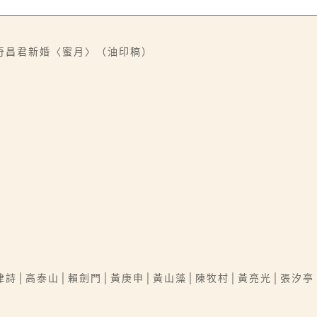
奇昌君新婚〈蜜月〉（油印稿）
律詩│高泰山│賴劍門│黃庚申│黃山藻│陳牧村│黃亮光│張汐亭