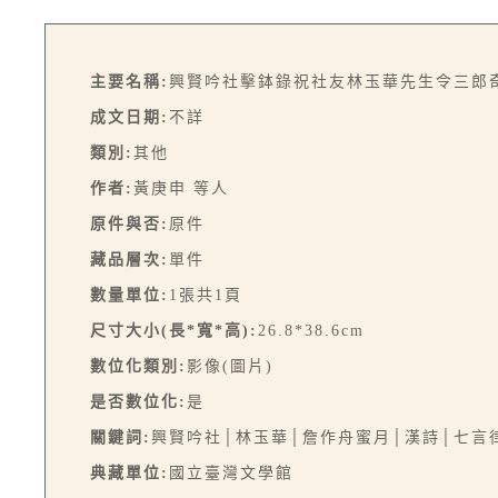
主要名稱:
興賢吟社擊鉢錄祝社友林玉華先生令三郎
成文日期:
不詳
類別:
其他
作者:
黃庚申 等人
原件與否:
原件
藏品層次:
單件
數量單位:
1張共1頁
尺寸大小(長*寬*高):
26.8*38.6cm
數位化類別:
影像(圖片)
是否數位化:
是
關鍵詞:
興賢吟社│林玉華│詹作舟蜜月│漢詩│七言
典藏單位:
國立臺灣文學館