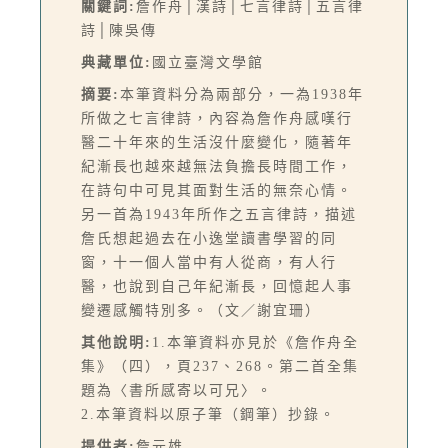
關鍵詞:
詹作舟│漢詩│七言律詩│五言律
詩│陳吳傳
典藏單位:
國立臺灣文學館
摘要:
本筆資料分為兩部分，一為1938年
所做之七言律詩，內容為詹作舟感嘆行
醫二十年來的生活沒什麼變化，隨著年
紀漸長也越來越無法負擔長時間工作，
在詩句中可見其面對生活的無奈心情。
另一首為1943年所作之五言律詩，描述
詹氏想起過去在小逸堂讀書學習的同
窗，十一個人當中有人從商，有人行
醫，也說到自己年紀漸長，回憶起人事
變遷感觸特別多。（文／謝宜珊）
其他說明:
1.本筆資料亦見於《詹作舟全
集》（四），頁237、268。第二首全集
題為〈書所感寄以可兄〉。
2.本筆資料以原子筆（鋼筆）抄錄。
提供者:
詹元雄