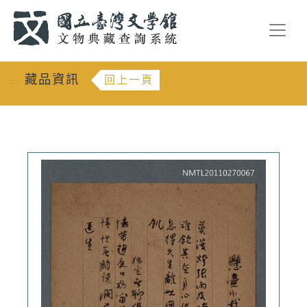
跳到主要內容
:::
藏品資訊
回上一頁
:::