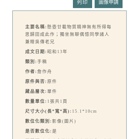
列印
主要名稱:
懸壺廿載物質精神無有所得每
思歸田成此作；獨坐無聊偶憶同學諸人
兼贈吳傳老兄
成文日期:
昭和13年
類別:
手稿
作者:
詹作舟
原件與否:
原件
藏品層次:
單件
數量單位:
1張共1頁
尺寸大小(長*寬*高):
15.1*10cm
數位化類別:
影像(圖片)
是否數位化:
是