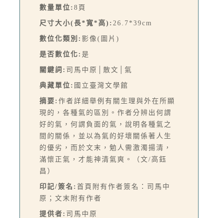
數量單位:
8頁
尺寸大小(長*寬*高):
26.7*39cm
數位化類別:
影像(圖片)
是否數位化:
是
關鍵詞:
司馬中原│散文│氣
典藏單位:
國立臺灣文學館
摘要:
作者詳細舉例有關生理與外在所顯
現的，各種氣的區別。作者分辨出何謂
好的氣，何謂負面的氣，說明各種氣之
間的關係，並以為氣的好壞關係著人生
的優劣，而於文末，勉人需激濁揚清，
滿懷正氣，才能神清氣爽。（文/高鈺
昌）
印記/簽名:
首頁附有作者簽名：司馬中
原；文末附有作者
提供者:
司馬中原