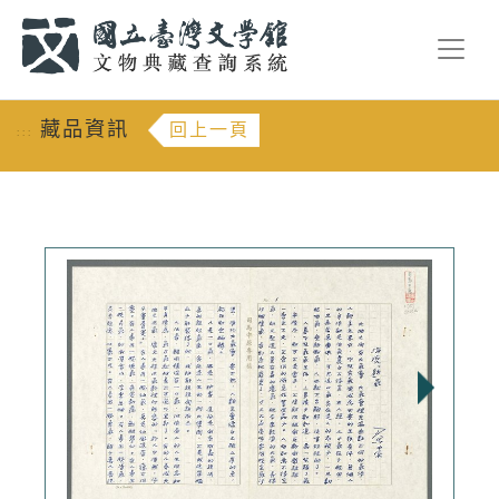
跳到主要內容
:::
藏品資訊
回上一頁
:::