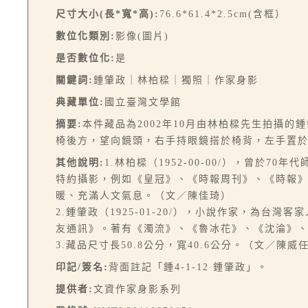
尺寸大小(長*寬*高):
76.6*61.4*2.5cm(含框）
數位化類別:
影像(圖片)
是否數位化:
是
關鍵詞:
鍾肇政｜林柏樑｜獨照｜作家身影
典藏單位:
國立臺灣文學館
摘要:
本件藏品為2002年10月由林柏樑先生拍攝
椅後方，望向鏡頭，右手持眼鏡搭於椅背，左手置
其他說明:
1.林柏樑（1952-00-00/），曾
特約攝影，例如《皇冠》、《時報周刊》、《時報》雜誌
暖、充滿人文氣息。（文／陳佳琦）
2.鍾肇政（1925-01-20/），小說作家，為
友通訊》。著有《濁流》、《魯冰花》、《沈淪》
3.藏品尺寸長50.8公分，寬40.6公分。（文／陳威
印記/簽名:
背面註記「鍾4-1-12 鍾肇政」。
提供者:
文資作家身影系列