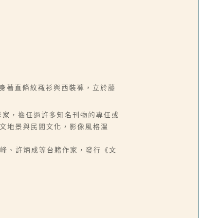
生身著直條紋襯衫與西裝褲，立於藤
實攝影家，擔任過許多知名刊物的專任或
灣人文地景與民間文化，影像風格溫
施翠峰、許炳成等台籍作家，發行《文