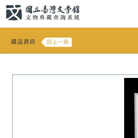
跳到主要內容
:::
藏品資訊
回上一頁
:::