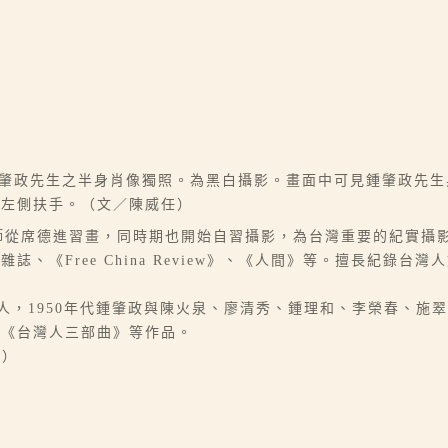
的鍾肇政先生之半身肖像獨照。為黑白攝影。畫面中可見鍾肇政先
於左側扶手。（文／陳威任）
於70年代師從席德進習畫，同時期也開始自習攝影，為台灣重要的紀
、《Free China Review》、《人間》等。擅長紀錄台
台灣客家人，1950年代鍾肇政與陳火泉、廖清秀、鍾理和、李榮春、
、《台灣人三部曲》等作品。
任）