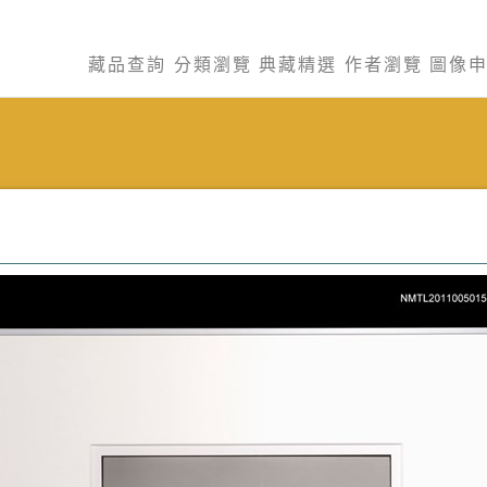
藏品查詢
分類瀏覽
典藏精選
作者瀏覽
圖像