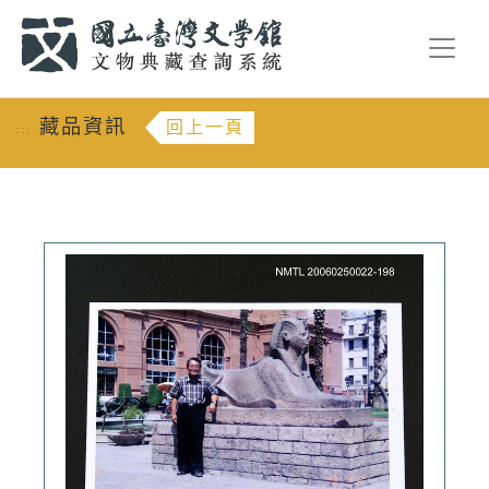
跳到主要內容
:::
藏品資訊
回上一頁
:::