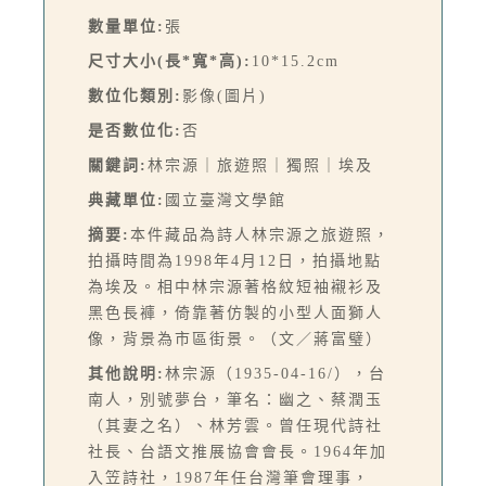
數量單位:
張
尺寸大小(長*寬*高):
10*15.2cm
數位化類別:
影像(圖片)
是否數位化:
否
關鍵詞:
林宗源｜旅遊照｜獨照｜埃及
典藏單位:
國立臺灣文學館
摘要:
本件藏品為詩人林宗源之旅遊照，
拍攝時間為1998年4月12日，拍攝地點
為埃及。相中林宗源著格紋短袖襯衫及
黑色長褲，倚靠著仿製的小型人面獅人
像，背景為市區街景。（文／蔣富璧）
其他說明:
林宗源（1935-04-16/），台
南人，別號夢台，筆名：幽之、蔡潤玉
（其妻之名）、林芳雲。曾任現代詩社
社長、台語文推展協會會長。1964年加
入笠詩社，1987年任台灣筆會理事，