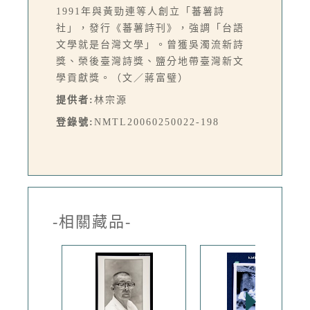
1991年與黃勁連等人創立「蕃薯詩
社」，發行《蕃薯詩刊》，強調「台語
文學就是台灣文學」。曾獲吳濁流新詩
獎、榮後臺灣詩獎、鹽分地帶臺灣新文
學貢獻獎。（文／蔣富璧）
提供者:
林宗源
登錄號:
NMTL20060250022-198
-相關藏品-